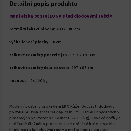
Detailní popis produktu
Manželská postel LUNA
s led diodovými světly
rozměry lehací plochy:
200 x 180 cm
výška lehací plochy:
50 cm
celkové rozměry postele jsou:
215 x 197 cm
celkové rozměry čela postele:
197 x 85 cm
nosnost:
2x 120 kg
Moderní postel v provedení EKO kůže. Součásti dodávky
postele je:
kvalitní lamelový rošt
(2x15 lamel uchycených v
plastových pouzdrech s nosností 2x 110kg), kovové nožky a
v případě úložného prostoru také drátěné koše. Postel v
kombinaci s lamelovými rošty a matracemi je zárukou