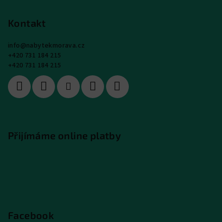
Kontakt
info
@
nabytekmorava.cz
+420 731 184 215
+420 731 184 215
Přijímáme online platby
Facebook