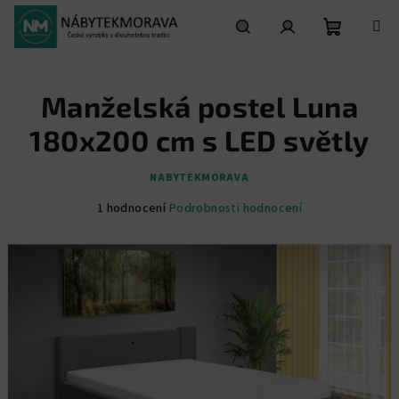
Přejít
na
obsah
Nákupní
Hledat
Přihlášení
Manželská postel Luna
košík
180x200 cm s LED světly
NABYTEKMORAVA
Průměrné
1 hodnocení
Podrobnosti hodnocení
hodnocení
produktu
je
5,0
z
5
hvězdiček.