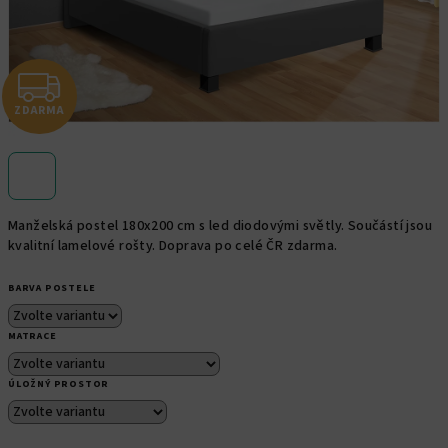
Z
ZDARMA
D
A
R
Manželská postel 180x200 cm s led diodovými světly. Součástí jsou
M
kvalitní lamelové rošty. Doprava po celé ČR zdarma.
A
BARVA POSTELE
MATRACE
ÚLOŽNÝ PROSTOR