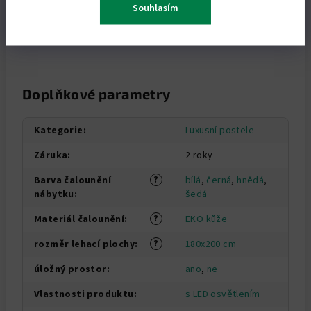
Souhlasím
Doplňkové parametry
Kategorie
:
Luxusní postele
Záruka
:
2 roky
?
Barva čalounění
bílá
,
černá
,
hnědá
,
nábytku
:
šedá
?
Materiál čalounění
:
EKO kůže
?
rozměr lehací plochy
:
180x200 cm
úložný prostor
:
ano
,
ne
Vlastnosti produktu
:
s LED osvětlením