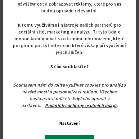
v souborech ke stažení.
návštěvnost a zobrazovat reklamy, které pro vás
budou opravdu relevantní.
V bocích postele jsou zabudované hliníkové lišty s led
diodovým světlem (životnost 50tis.hodin), a uprostřed čela
K tomu využíváme i nástroje našich partnerů pro
je vypínač (bezpečné napětí 12V). Tento Vám umožní
sociální sítě, marketing a analýzu. Ti tyto údaje
pohodlné rozsvícení bez jakéhokoliv vstávání z postele.
Vypínač je umístěn uprostřed čela postele, na dosah Vaší
mohou kombinovat s ostatními informacemi, které
ruky. Světlo je příjemné, intimní, není určeno pro čtení.
jim přímo poskytnete nebo které získají při využívání
jejich služeb.
Postel Luna nabízíme také v rozměrech
200x120 cm
,
200x140 cm
a
200x160 cm.
S čím souhlasíte?
Uvedená cena je konečná, včetně dopravy po celé ČR,
neplatíte nic navíc.
Platba hotově při dovozu, záruka
Souhlasem nám dovolíte využívat cookies pro analýzu
24 měsíců.
návštěvnosti a personalizaci reklam. Všechna
nastavení si můžete kdykoliv upravit v
Doba dodání je přibližně 3 až 10 pracovních dnů. Před
nastavení.
Podmínky ochrany osobních údajů
.
dovozem Vás budeme telefonicky informovat o termínu
dodání. Řidič Vám pomůže vyložit zboží z auta, ale jelikož
jezdí sám, nemůže Vám pomoci s výnosem do domu.
Nastavení
Nezvládne to z fyzických ani časových důvodů. Děkujeme za
pochopení.