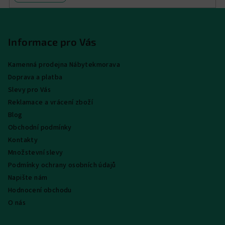
Z
á
p
Informace pro Vás
a
Kamenná prodejna Nábytekmorava
t
Doprava a platba
í
Slevy pro Vás
Reklamace a vrácení zboží
Blog
Obchodní podmínky
Kontakty
Množstevní slevy
Podmínky ochrany osobních údajů
Napište nám
Hodnocení obchodu
O nás