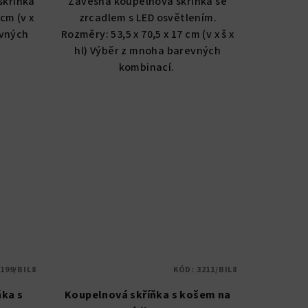
skříňka
Závěsná koupelnová skříňka se
z
cm (v x
zrcadlem s LED osvětlením.
5
evných
Rozměry: 53,5 x 70,5 x 17 cm (v x š x
hvězdiček.
hl) Výběr z mnoha barevných
kombinací.
199/BIL8
KÓD:
3211/BIL8
ňka s
Koupelnová skříňka s košem na