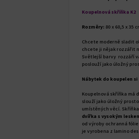
Koupelnová skříňka K2
Rozměry:
80 x 60,5 x 35 cm
Chcete moderně sladit 
chcete ji nějak rozzářit
Světlejší barvy rozzáří 
poslouží jako úložný pro
Nábytek do koupelen si
Koupelnová skříňka má dvo
slouží jako úložný prosto
umístěných věcí. Skříňk
dvířka s vysokým leske
od výroby ochranná fólie
je vyrobena z lamino des