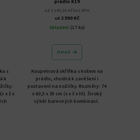
prádlo K19
od 2 140,50 Kč bez DPH
2 590 Kč
od
Skladem
(17 ks)
Průměrné
hodnocení
Detail
produktu
je
4,8
ka s
Koupelnová skříňka s košem na
z
á k
prádlo, vhodná k zavěšení i
5
žičky.
postavení na nožičky. Rozměry: 74
.
hvězdiček.
v x š x
x 60,5 x 35 cm (v x š x hl). Široký
ných
výběr barevných kombinací.