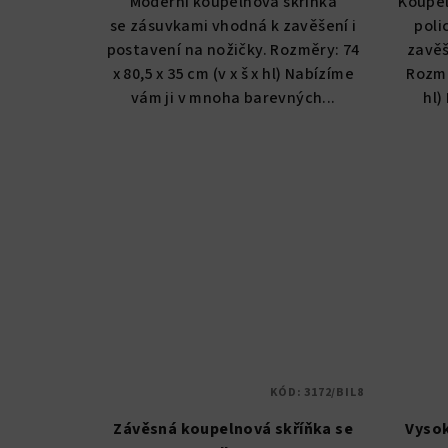
Moderní koupelnová skříňka
Koupel
z
se zásuvkami vhodná k zavěšení i
poli
5
postavení na nožičky. Rozměry: 74
zavěš
hvězdiček.
x 80,5 x 35 cm (v x š x hl) Nabízíme
Rozměr
vám ji v mnoha barevných...
hl)
KÓD:
3172/BIL8
Závěsná koupelnová skříňka se
Vysok