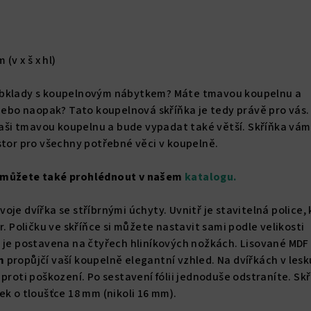
 (v x š x hl)
obklady s koupelnovým nábytkem? Máte tmavou koupelnu a
 nebo naopak? Tato koupelnová skříňka je tedy právě pro vás.
vaši tmavou koupelnu a bude vypadat také větší. Skříňka vám
stor pro všechny potřebné věci v koupelně.
 můžete také prohlédnout v našem
katalogu.
je dvířka se stříbrnými úchyty. Uvnitř je stavitelná police,
r. Poličku ve skříňce si můžete nastavit sami podle velikosti
a je postavena na čtyřech hliníkových nožkách. Lisované MDF
m
propůjčí vaší koupelně elegantní vzhled. Na dvířkách v lesk
 proti poškození. Po sestavení fólii jednoduše odstraníte. Sk
ek o tloušťce 18 mm (nikoli 16 mm).