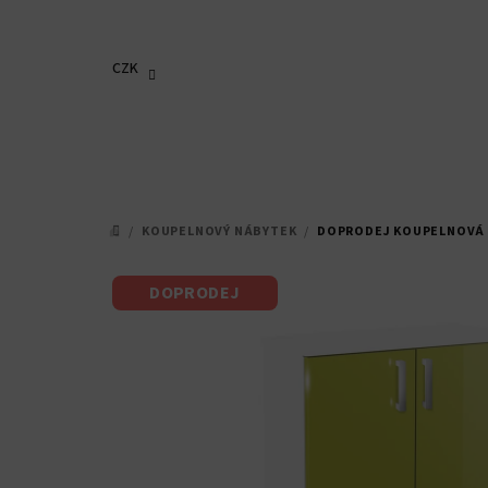
Přejít
na
obsah
CZK
/
KOUPELNOVÝ NÁBYTEK
/
DOPRODEJ KOUPELNOVÁ 
DOMŮ
DOPRODEJ