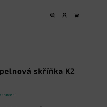
Hledat
Přihlášení
Nákupní
košík
pelnová skříňka K2
odnocení