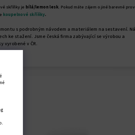
vé skříňky je
bílá/lemon lesk
. Pokud máte zájem o jiné barevné prov
še
koupelnové skříňky
.
demontu s podrobným návodem a materiálem na sestavení. N
ch ke stažení. Jsme česká firma zabývající se výrobou a
y vyrobené v ČR.
é
iné
ng
,
b.