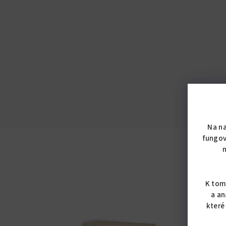
Na n
fungov
K tom
a an
které