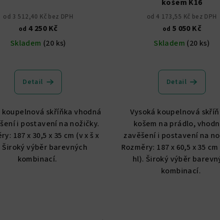
košem K16
od 3 512,40 Kč bez DPH
od 4 173,55 Kč bez DPH
4 250 Kč
5 050 Kč
od
od
Skladem
(20 ks)
Skladem
(20 ks)
Průměrné
Průměrné
hodnocení
hodnocení
Detail
Detail
produktu
produktu
je
je
5,0
4,9
 koupelnová skříňka vhodná
Vysoká koupelnová skříň
z
z
šení i postavení na nožičky.
košem na prádlo, vhodn
5
5
y: 187 x 30,5 x 35 cm (v x š x
zavěšení i postavení na no
hvězdiček.
hvězdiček
. Široký výběr barevných
Rozměry: 187 x 60,5 x 35 cm (
kombinací.
hl). Široký výběr barev
kombinací.