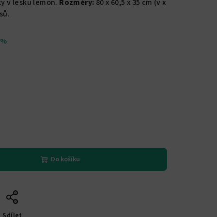
ky v lesku lemon.
Rozměry:
80 x 60,5 x 35 cm (v x
sů.
 %
Do košíku
Sdílet