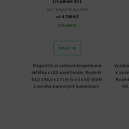
zrcadlem K11
od 3 958,68 Kč bez DPH
4 790 Kč
od
Skladem
Průměrné
hodnocení
Detail
produktu
je
5,0
Elegantní zrcadlová koupelnová
Vysoká
z
skříňka s LED osvětlením. Rozměr:
k zavě
5
63,5 x 90,5 x 17 cm (v x š x hl) Výběr
Rozměr
hvězdiček.
z mnoha barevných kombinací.
hl)