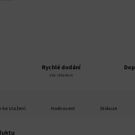
Rychlé dodání
Dop
vše skladem
 ke stažení
Hodnocení
Diskuze
duktu