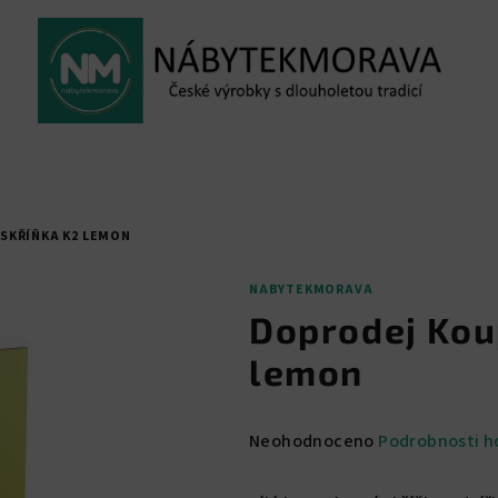
SKŘÍŇKA K2 LEMON
NABYTEKMORAVA
Doprodej Kou
lemon
Průměrné
Neohodnoceno
Podrobnosti h
hodnocení
produktu