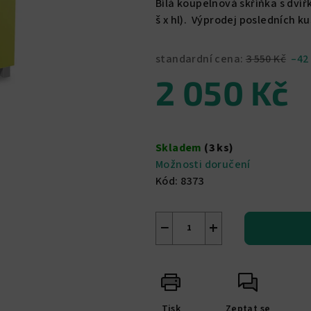
Bílá koupelnová skříňka s dvíř
je
š x hl). Výprodej posledních ku
0,0
z
standardní cena:
3 550 Kč
–42
5
2 050 Kč
hvězdiček.
Měrná
cena:
Skladem
(3 ks)
Možnosti doručení
Kód:
8373
−
+
Tisk
Zeptat se