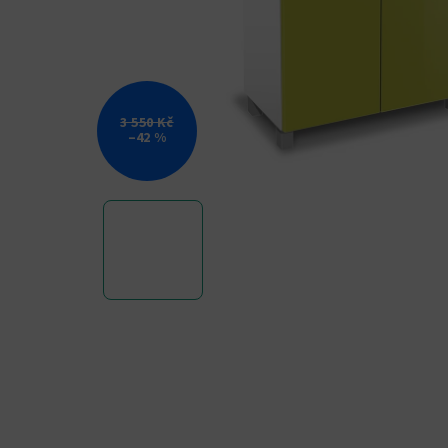
3 550 Kč
–42 %