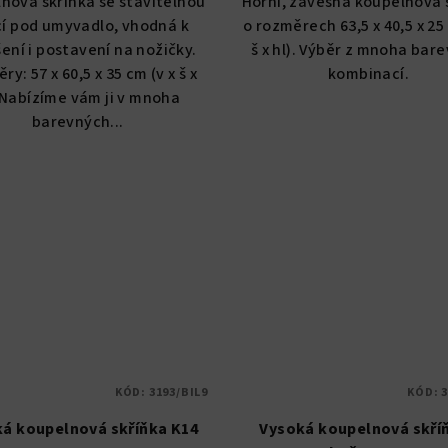
nová skříňka se stavitelnou
Horní, závěsná koupelnová 
z
cí pod umyvadlo, vhodná k
o rozměrech 63,5 x 40,5 x 25 
5
ení i postavení na nožičky.
š x hl). Výběr z mnoha bar
hvězdiček.
y: 57 x 60,5 x 35 cm (v x š x
kombinací.
 Nabízíme vám ji v mnoha
barevných...
KÓD:
3193/BIL9
KÓD:
3
á koupelnová skříňka K14
Vysoká koupelnová skří