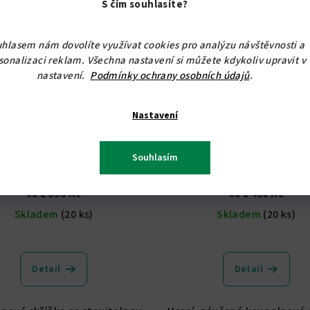
S čím souhlasíte?
hlasem nám dovolíte využívat cookies pro analýzu návštěvnosti a
sonalizaci reklam. Všechna nastavení si můžete kdykoliv upravit v
nastavení.
Podmínky ochrany osobních údajů
.
Nastavení
KÓD:
7036/BB2
KÓD:
3
oupelnová skříňka pod
Koupelnová skříňka závě
umyvadlo K7
Souhlasím
od 2 140,50 Kč bez DPH
od 1 231,40 Kč bez DPH
2 590 Kč
1 490 Kč
od
od
Skladem
(20 ks)
Skladem
(20 ks)
Průměrné
hodnocení
Detail
Detail
produktu
je
4,7