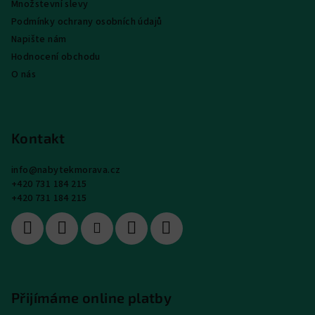
Množstevní slevy
Podmínky ochrany osobních údajů
Napište nám
Hodnocení obchodu
O nás
Kontakt
info
@
nabytekmorava.cz
+420 731 184 215
+420 731 184 215
Přijímáme online platby