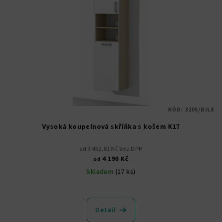
KÓD:
3205/BIL8
Vysoká koupelnová skříňka s košem K17
od 3 462,81 Kč bez DPH
4 190 Kč
od
Skladem
(17 ks)
Průměrné
hodnocení
produktu
Detail
je