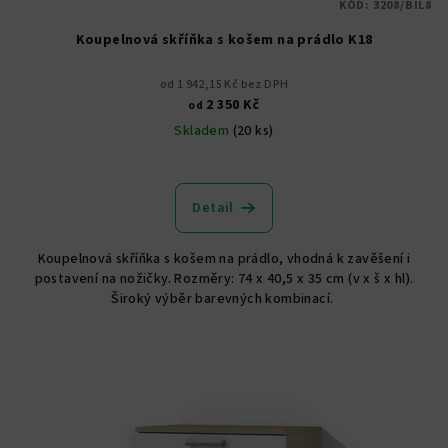
KÓD:
3208/BIL8
Koupelnová skříňka s košem na prádlo K18
od 1 942,15 Kč bez DPH
2 350 Kč
od
Skladem
(20 ks)
Průměrné
hodnocení
produktu
Detail
je
5,0
Koupelnová skříňka s košem na prádlo, vhodná k zavěšení i
z
postavení na nožičky. Rozměry: 74 x 40,5 x 35 cm (v x š x hl).
5
Široký výběr barevných kombinací.
hvězdiček.