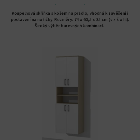
je
4,8
Koupelnová skříňka s košem na prádlo, vhodná k zavěšení i
z
postavení na nožičky. Rozměry: 74 x 60,5 x 35 cm (v x š x hl).
5
Široký výběr barevných kombinací.
hvězdiček.