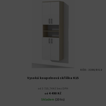
KÓD:
3196/BIL8
Vysoká koupelnová skříňka K15
od 3 710,74 Kč bez DPH
4 490 Kč
od
Skladem
(20 ks)