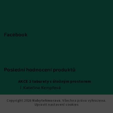
Facebook
Poslední hodnocení produktů
AKCE 2 taburety s úložným prostorem
|
Kateřina Kempfová
Hodnocení produktu je 5 z 5 hvězdiček.
Copyright 2026
Nabytekmorava
. Všechna práva vyhrazena.
Upravit nastavení cookies