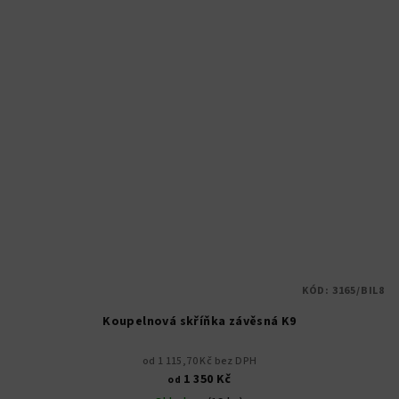
KÓD:
3165/BIL8
Koupelnová skříňka závěsná K9
od 1 115,70 Kč bez DPH
1 350 Kč
od