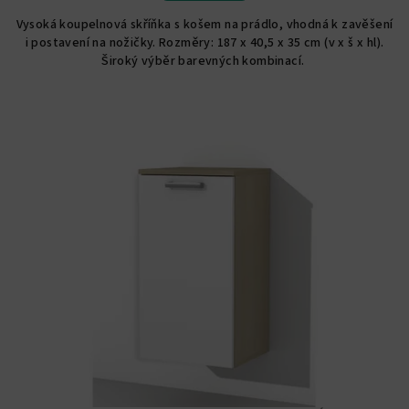
5,0
Vysoká koupelnová skříňka s košem na prádlo, vhodná k zavěšení
z
i postavení na nožičky. Rozměry: 187 x 40,5 x 35 cm (v x š x hl).
5
Široký výběr barevných kombinací.
hvězdiček.