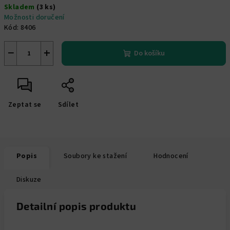
Skladem
(3 ks)
cena:
Možnosti doručení
Kód:
8406
−
+
Do košíku
Zeptat se
Sdílet
Popis
Soubory ke stažení
Hodnocení
Diskuze
Detailní popis produktu