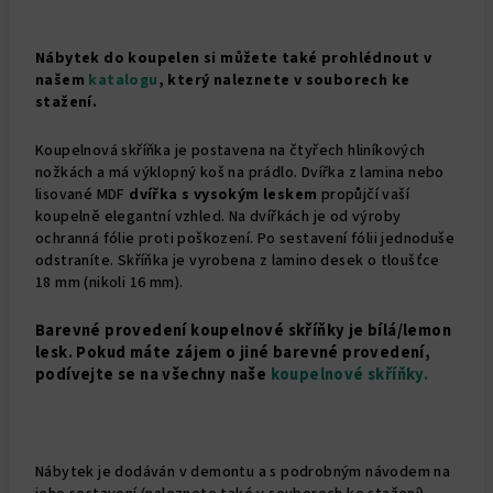
Nábytek do koupelen si můžete také prohlédnout v
našem
katalogu
, který naleznete v souborech ke
stažení.
Koupelnová skříňka je postavena na čtyřech hliníkových
nožkách a má výklopný koš na prádlo. Dvířka z lamina nebo
lisované MDF
dvířka s vysokým leskem
propůjčí vaší
koupelně elegantní vzhled. Na dvířkách je od výroby
ochranná fólie proti poškození. Po sestavení fólii jednoduše
odstraníte. Skříňka je vyrobena z lamino desek o tloušťce
18 mm (nikoli 16 mm).
Barevné provedení koupelnové skříňky je bílá/lemon
lesk. Pokud máte zájem o jiné barevné provedení,
podívejte se na všechny naše
koupelnové skříňky.
Nábytek je dodáván v demontu a s podrobným návodem na