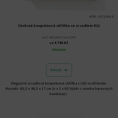
KÓD:
3172/BIL8
Závěsná koupelnová skříňka se zrcadlem K11
od 3 958,68 Kč bez DPH
4 790 Kč
od
Skladem
Průměrné
hodnocení
produktu
Detail
je
5,0
Elegantní zrcadlová koupelnová skříňka s LED osvětlením.
z
Rozměr: 63,5 x 90,5 x 17 cm (v x š x hl) Výběr z mnoha barevných
5
kombinací.
hvězdiček.