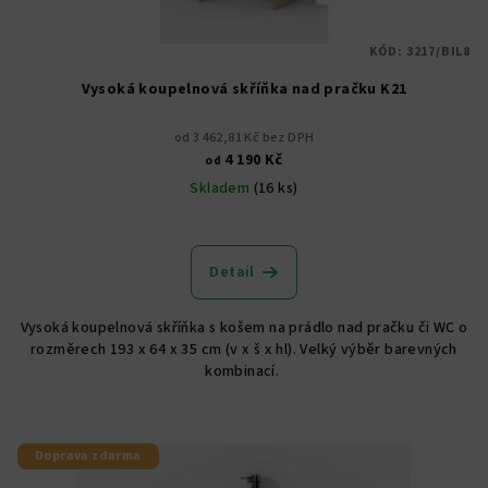
KÓD:
3217/BIL8
Vysoká koupelnová skříňka nad pračku K21
od 3 462,81 Kč bez DPH
4 190 Kč
od
Skladem
(16 ks)
Průměrné
hodnocení
produktu
Detail
je
4,9
Vysoká koupelnová skříňka s košem na prádlo nad pračku či WC o
z
rozměrech 193 x 64 x 35 cm (v x š x hl). Velký výběr barevných
5
kombinací.
hvězdiček.
Doprava zdarma