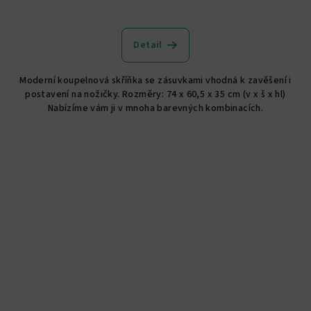
Průměrné
hodnocení
produktu
Detail
je
5,0
Moderní koupelnová skříňka se zásuvkami vhodná k zavěšení i
z
postavení na nožičky. Rozměry: 74 x 60,5 x 35 cm (v x š x hl)
5
Nabízíme vám ji v mnoha barevných kombinacích.
hvězdiček.