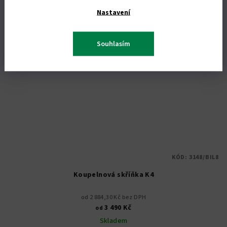
Nastavení
Souhlasím
KÓD:
3148/BIL8
Koupelnová skříňka K4
od 2 884,30 Kč bez DPH
3 490 Kč
od
Skladem