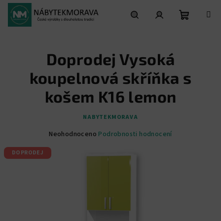
Přejít
na
obsah
Nákupní
Hledat
Přihlášení
Doprodej Vysoká
košík
koupelnová skříňka s
košem K16 lemon
NABYTEKMORAVA
Průměrné
Neohodnoceno
Podrobnosti hodnocení
hodnocení
DOPRODEJ
produktu
je
0,0
z
5
hvězdiček.