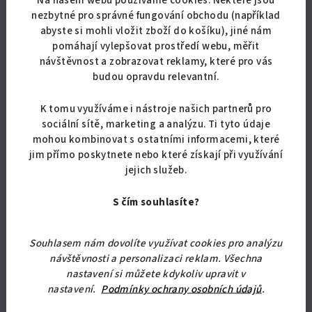
Na našem webu používáme cookies. Některé jsou
nezbytné pro správné fungování obchodu (například
abyste si mohli vložit zboží do košíku), jiné nám
pomáhají vylepšovat prostředí webu, měřit
KÓD:
3142/BIL8
návštěvnost a zobrazovat reklamy, které pro vás
budou opravdu relevantní.
Koupelnová skříňka K2
K tomu využíváme i nástroje našich partnerů pro
od 2 024,79 Kč bez DPH
sociální sítě, marketing a analýzu. Ti tyto údaje
2 450 Kč
od
mohou kombinovat s ostatními informacemi, které
Skladem
(20 ks)
jim přímo poskytnete nebo které získají při využívání
Průměrné
jejich služeb.
hodnocení
produktu
Detail
S čím souhlasíte?
je
5,0
Moderní koupelnová skříňka se stavitelnou policí vhodná k
z
Souhlasem nám dovolíte využívat cookies pro analýzu
zavěšení i postavení na nožičky. Rozměry: 74 x 60,5 x 35 cm (v x š
5
návštěvnosti a personalizaci reklam. Všechna
x hl) Nabízíme vám ji v mnoha barevných...
hvězdiček.
nastavení si můžete kdykoliv upravit v
nastavení.
Podmínky ochrany osobních údajů
.