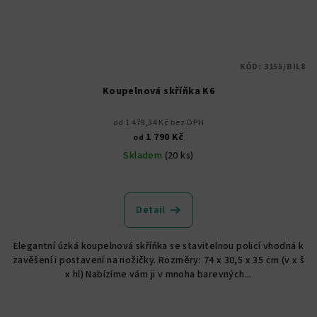
KÓD:
3155/BIL8
Koupelnová skříňka K6
od 1 479,34 Kč bez DPH
1 790 Kč
od
Skladem
(20 ks)
Průměrné
hodnocení
produktu
Detail
je
5,0
Elegantní úzká koupelnová skříňka se stavitelnou policí vhodná k
z
zavěšení i postavení na nožičky. Rozměry: 74 x 30,5 x 35 cm (v x š
5
x hl) Nabízíme vám ji v mnoha barevných...
hvězdiček.