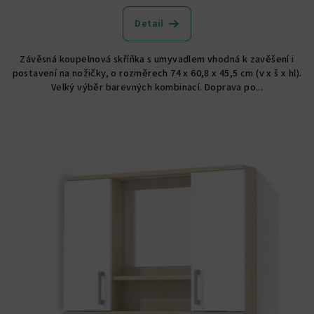
hodnocení
produktu
Detail
je
5,0
Závěsná koupelnová skříňka s umyvadlem vhodná k zavěšení i
z
postavení na nožičky, o rozměrech 74 x 60,8 x 45,5 cm (v x š x hl).
5
Velký výběr barevných kombinací. Doprava po...
hvězdiček.