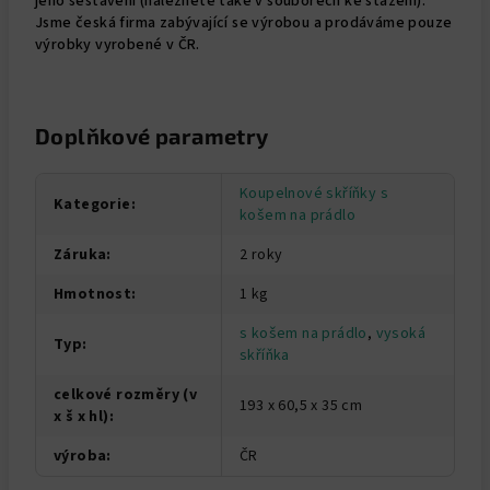
jeho sestavení (naleznete také v souborech ke stažení).
Jsme česká firma zabývající se výrobou a prodáváme pouze
výrobky vyrobené v ČR.
Doplňkové parametry
Koupelnové skříňky s
Kategorie
:
košem na prádlo
Záruka
:
2 roky
Hmotnost
:
1 kg
s košem na prádlo
,
vysoká
Typ
:
skříňka
celkové rozměry (v
193 x 60,5 x 35 cm
x š x hl)
:
výroba
:
ČR