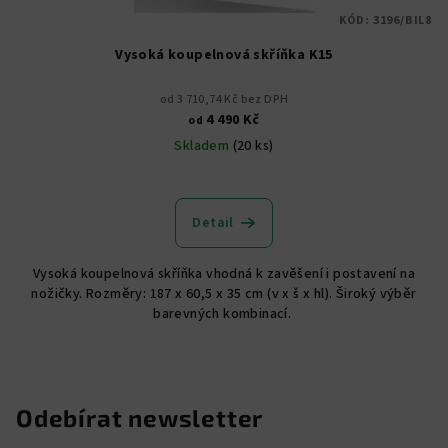
KÓD:
3196/BIL8
Vysoká koupelnová skříňka K15
od 3 710,74 Kč bez DPH
4 490 Kč
od
Skladem
(20 ks)
Průměrné
hodnocení
produktu
Detail
je
4,9
Vysoká koupelnová skříňka vhodná k zavěšení i postavení na
z
nožičky. Rozměry: 187 x 60,5 x 35 cm (v x š x hl). Široký výběr
5
barevných kombinací.
hvězdiček.
Odebírat newsletter