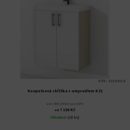
KÓD:
3220/BIL8
Koupelnová skříňka s umyvadlem K22
od 5 909,09 Kč bez DPH
7 150 Kč
od
Skladem
(18 ks)
Průměrné