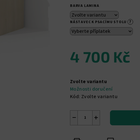
5,0
BARVA LAMINA
z
5
?
NÁSTAVEC K PSACÍMU STOLU
hvězdiček.
4 700 Kč
Měrná
cena:
Zvolte variantu
Možnosti doručení
Kód:
Zvolte variantu
−
+