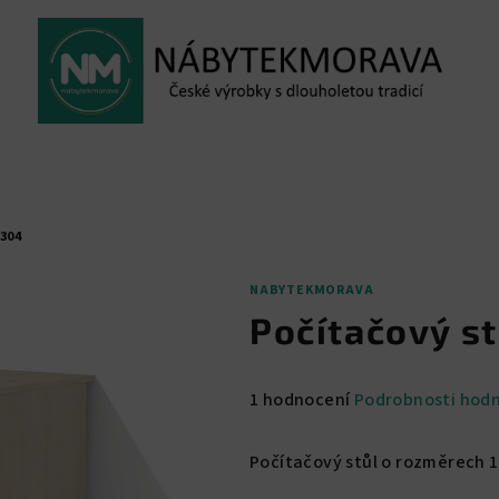
304
NABYTEKMORAVA
Počítačový st
Průměrné
1 hodnocení
Podrobnosti hod
hodnocení
produktu
Počítačový stůl o rozměrech 120
je