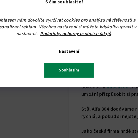
S čím souhlasíte?
hlasem nám dovolíte využívat cookies pro analýzu návštěvnosti a
sonalizaci reklam. Všechna nastavení si můžete kdykoliv upravit v
nastavení.
Podmínky ochrany osobních údajů
.
Nastavení
Souhlasím
Pro ty, kteří potřebují 
dokoupení
nástavce
či d
umožní přizpůsobit si pr
Stůl Alfa 304 dodáváme 
rychlá, a pokud si nejste
Jako česká firma hrdě st