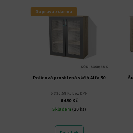
Doprava zdarma
KÓD:
5360/BUK
Policová prosklená skříň Alfa 50
Šu
5 330,58 Kč bez DPH
6 450 Kč
Skladem
(20 ks)
Detail