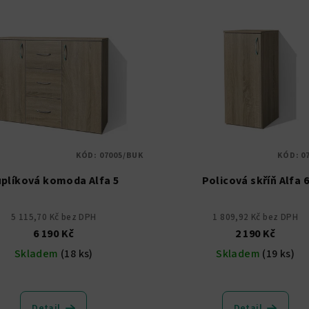
KÓD:
07005/BUK
KÓD:
0
plíková komoda Alfa 5
Policová skříň Alfa 6
5 115,70 Kč bez DPH
1 809,92 Kč bez DPH
6 190 Kč
2 190 Kč
Skladem
(18 ks)
Skladem
(19 ks)
Průměrné
Průměrné
hodnocení
hodnocení
Detail
Detail