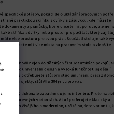
ny.
 specifické potřeby, pokud jde o ukládání pracovních potře
é straně praktickou skříňku s dvířky a zásuvkou, kde můžete
té dokumenty a pomůcky, které chcete mít po ruce, ale ne n
 také skříňka s dvířky nebo prostor pro počítač, který zajišťu
y máte více prostoru pro svou práci. Součástí stolu je také v
ky které budete mít více místa na pracovním stole a zlepšíte
ího místa.
tak, aby se hodil nejen do dětských či studentských pokojů, a
é
eláře. Jeho univerzální design a vysoká funkčnost jej dělají
iné
nost. Ať už potřebujete stůl pro studium, hraní, práci z dom
eativní projekty, stůl Alfa 304 je tu pro vás.
ng
stůl, který dokonale zapadne do jeho interiéru. Proto nabí
,
 v mnoha barevných variantách. Ať už preferujete klasický a
b.
hcete něco živějšího a moderního, určitě najdete variantu, 