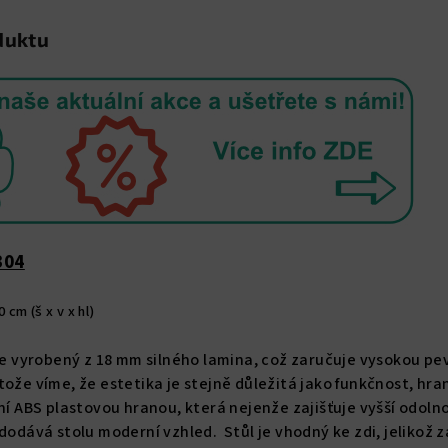
duktu
304
 cm (š x v x hl)
 je vyrobený z 18 mm silného lamina, což zaručuje vysokou pe
tože víme, že estetika je stejně důležitá jako funkčnost, hra
tní ABS plastovou hranou, která nejenže zajišťuje vyšší odoln
dodává stolu moderní vzhled. Stůl je vhodný ke zdi, jelikož 