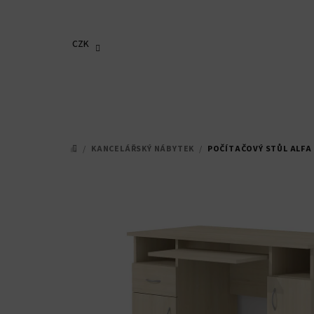
Přejít
na
obsah
CZK
/
KANCELÁŘSKÝ NÁBYTEK
/
POČÍTAČOVÝ STŮL ALFA 
DOMŮ