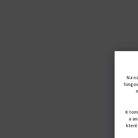
Na n
fungov
K tom
a an
které