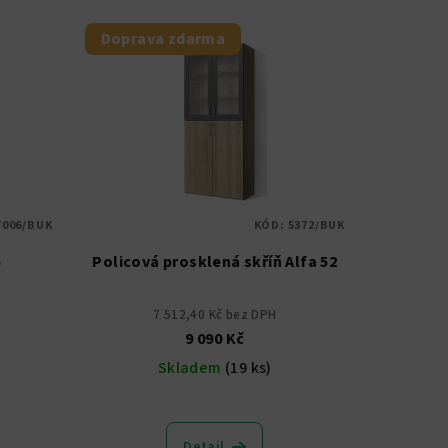
Doprava zdarma
7006/BUK
KÓD:
5372/BUK
Policová prosklená skříň Alfa 52
7 512,40 Kč bez DPH
9 090 Kč
Skladem
(19 ks)
Detail