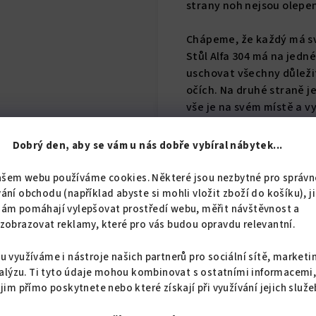
strany noh nejsou olepe
Chápeme, že každý má své
Stůl Alfa 304 má na jedn
uschovat všechny důleži
očích. Na druhé straně je
vše je na svém místě a v
plocha na klávesnici, dí
ergonomii svého pracovn
Dobrý den, aby se vám u nás dobře vybíral nábytek...
Stůl Alfa 304 je navržen 
ašem webu používáme cookies. Některé jsou nezbytné pro správn
také do pracovny či kanc
ání obchodu (například abyste si mohli vložit zboží do košíku), j
ideálním pro každou míst
nám pomáhají vylepšovat prostředí webu, měřit návštěvnost a
zobrazovat reklamy, které pro vás budou opravdu relevantní.
nebo jen místo pro vaše kr
u využíváme i nástroje našich partnerů pro sociální sítě, marketi
Chceme, aby každý našel 
alýzu. Ti tyto údaje mohou kombinovat s ostatními informacemi
Počítačový stůl Alfa 303
 jim přímo poskytnete nebo které získají při využívání jejich služe
elegantní vzhled, nebo c
vás osloví.