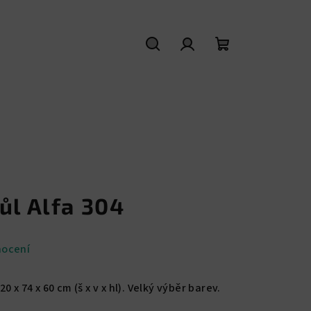
Hledat
Přihlášení
Nákupní
košík
ůl Alfa 304
nocení
 x 74 x 60 cm (š x v x hl). Velký výběr barev.