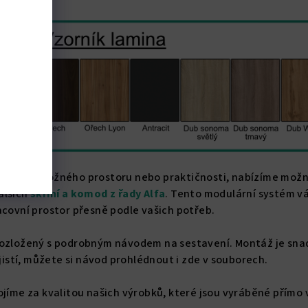
ještě více úložného prostoru nebo praktičnosti, nabízíme mož
alších
skříní a komod z řady Alfa
.
Tento modulární systém v
acovní prostor přesně podle vašich potřeb.
rozložený s podrobným návodem na sestavení. Montáž je sna
 jistí, můžete si návod prohlédnout i zde v souborech.
ojíme za kvalitou našich výrobků, které jsou vyráběné přímo 