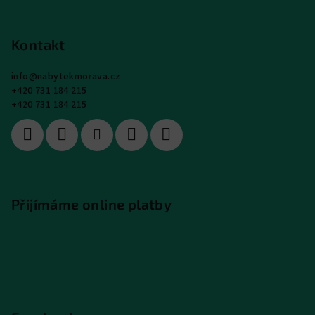
Kontakt
info
@
nabytekmorava.cz
+420 731 184 215
+420 731 184 215
Přijímáme online platby