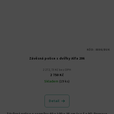
KÓD:
8886/BUK
Závěsná police s dvířky Alfa 206
2 272,73 Kč bez DPH
2 750 Kč
Skladem
(19 ks)
Detail