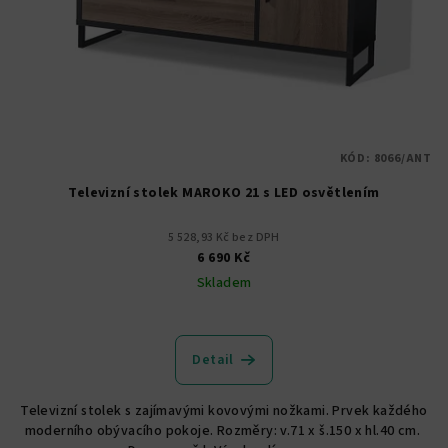
r
o
d
u
k
t
KÓD:
8066/ANT
ů
Televizní stolek MAROKO 21 s LED osvětlením
5 528,93 Kč bez DPH
6 690 Kč
Skladem
Detail
Televizní stolek s zajímavými kovovými nožkami. Prvek každého
moderního obývacího pokoje. Rozměry: v.71 x š.150 x hl.40 cm.