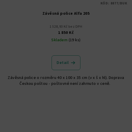
KÓD:
8877/BUK
Závěsná police Alfa 205
1 528,93 Kč bez DPH
1 850 Kč
Skladem
(19 ks)
Detail
Závěsná police o rozměru 40 x 100 x 35 cm (v x š x hl). Doprava
Českou poštou - poštovné není zahrnuto v ceně.