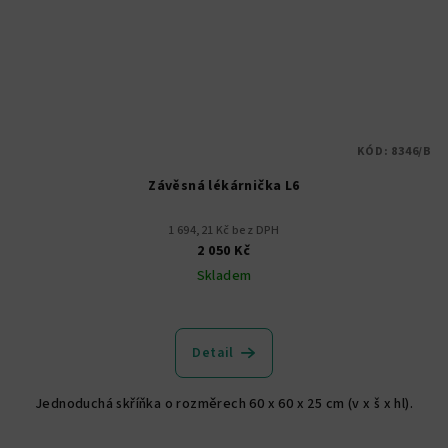
KÓD:
8346/B
Závěsná lékárnička L6
1 694,21 Kč bez DPH
2 050 Kč
Skladem
Detail
Jednoduchá skříňka o rozměrech 60 x 60 x 25 cm (v x š x hl).