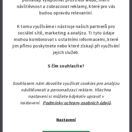
Skladem
návštěvnost a zobrazovat reklamy, které pro vás
budou opravdu relevantní.
K tomu využíváme i nástroje našich partnerů pro
Detail
sociální sítě, marketing a analýzu. Ti tyto údaje
mohou kombinovat s ostatními informacemi, které
Jednoduchá skříňka o rozměrech 60 x 80 x 25 cm (v x š x hl).
jim přímo poskytnete nebo které získají při využívání
jejich služeb.
S čím souhlasíte?
Souhlasem nám dovolíte využívat cookies pro analýzu
návštěvnosti a personalizaci reklam. Všechna
nastavení si můžete kdykoliv upravit v
nastavení.
Podmínky ochrany osobních údajů
.
Nastavení