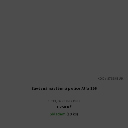
KÓD:
8733/BUK
Závěsná nástěnná police Alfa 156
1 033,06 Kč bez DPH
1 250 Kč
Skladem
(19 ks)