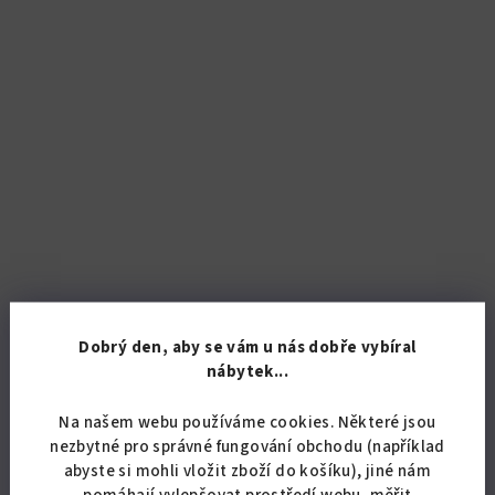
Dobrý den, aby se vám u nás dobře vybíral
nábytek...
KÓD:
8343/B
Závěsná lékárnička L8
Na našem webu používáme cookies. Některé jsou
nezbytné pro správné fungování obchodu (například
1 859,50 Kč bez DPH
abyste si mohli vložit zboží do košíku), jiné nám
2 250 Kč
pomáhají vylepšovat prostředí webu, měřit