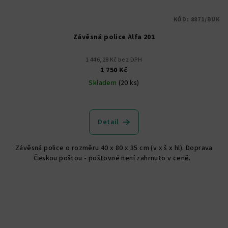
KÓD:
8871/BUK
Závěsná police Alfa 201
1 446,28 Kč bez DPH
1 750 Kč
Skladem
(20 ks)
Detail
Závěsná police o rozměru 40 x 80 x 35 cm (v x š x hl). Doprava
Českou poštou - poštovné není zahrnuto v ceně.