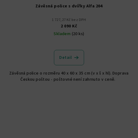
Závěsná police s dvířky Alfa 204
1 727,27 Kč bez DPH
2 090 Kč
Skladem
(20 ks)
Detail
Závěsná police o rozměru 40 x 60 x 35 cm (v x š x hl). Doprava
Českou poštou - poštovné není zahrnuto v ceně.