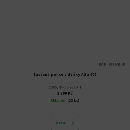
KÓD:
8880/BUK
Závěsná police s dvířky Alfa 202
2 305,79 Kč bez DPH
2 790 Kč
Skladem
(20 ks)
Detail