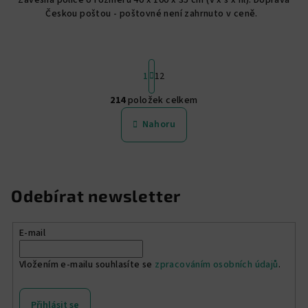
Závěsná police o rozměru 40 x 100 x 35 cm (v x š x hl). Doprava
Českou poštou - poštovné není zahrnuto v ceně.
S
1
12
t
r
214
položek celkem
á
O
n
v
Nahoru
k
l
o
á
v
á
d
n
a
Odebírat newsletter
í
c
í
p
E-mail
r
v
Vložením e-mailu souhlasíte se
zpracováním osobních údajů
.
k
y
Přihlásit se