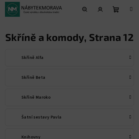
Přejít
na
obsah
Nákupní
Hledat
Přihlášení
Skříně a komody
, Strana 12
košík
Skříně Alfa
Skříně Beta
Skříně Maroko
Šatní sestavy Pavla
Knihovny