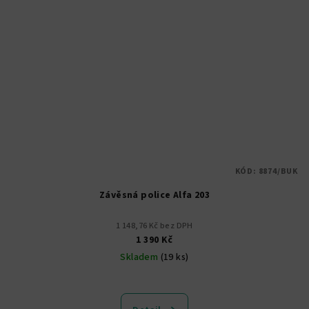
KÓD:
8874/BUK
Závěsná police Alfa 203
1 148,76 Kč bez DPH
1 390 Kč
Skladem
(19 ks)