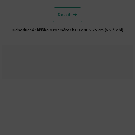
Detail
Jednoduchá skříňka o rozměrech 60 x 40 x 25 cm (v x š x hl).