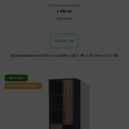
3 297,52 Kč bez DPH
3 990 Kč
Skladem
Průměrné
hodnocení
produktu
Detail
je
5,0
Vysoká policová skříň o rozměru 220 x 40 x 35 cm (v x š x hl).
z
5
hvězdiček.
Novinka
Doprava zdarma