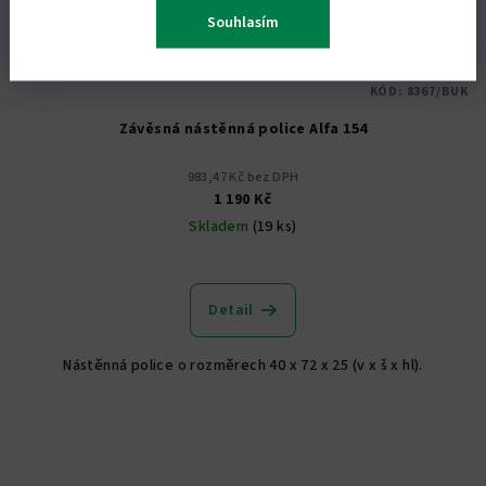
Souhlasím
KÓD:
8367/BUK
Závěsná nástěnná police Alfa 154
983,47 Kč bez DPH
1 190 Kč
Skladem
(19 ks)
Detail
Nástěnná police o rozměrech 40 x 72 x 25 (v x š x hl).