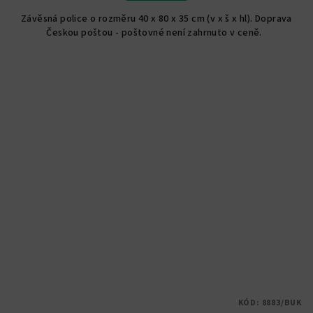
Závěsná police o rozměru 40 x 80 x 35 cm (v x š x hl). Doprava
Českou poštou - poštovné není zahrnuto v ceně.
KÓD:
8883/BUK