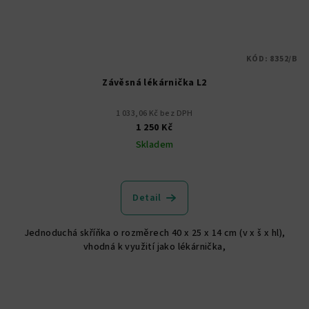
KÓD:
8352/B
Závěsná lékárnička L2
1 033,06 Kč bez DPH
1 250 Kč
Skladem
Detail
Jednoduchá skříňka o rozměrech 40 x 25 x 14 cm (v x š x hl),
vhodná k využití jako lékárnička,