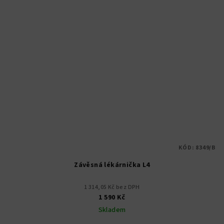
KÓD:
8349/B
Závěsná lékárnička L4
1 314,05 Kč bez DPH
1 590 Kč
Skladem