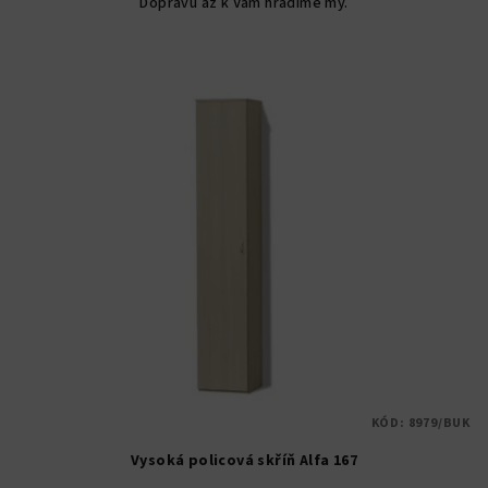
Dopravu až k Vám hradíme my.
KÓD:
8979/BUK
Vysoká policová skříň Alfa 167