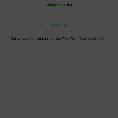
Skladem
(20 ks)
Detail
Zásuvková komoda o rozměru 74 x 72 x 42 cm (v x š x hl).