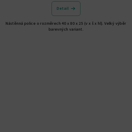
Detail
Nástěnná police o rozměrech 40 x 80 x 25 (v x š x hl). Velký výběr
barevných variant.