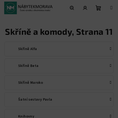
Přejít
na
obsah
Nákupní
Hledat
Přihlášení
Skříně a komody
, Strana 11
košík
Skříně Alfa
Skříně Beta
Skříně Maroko
Šatní sestavy Pavla
Knihovny