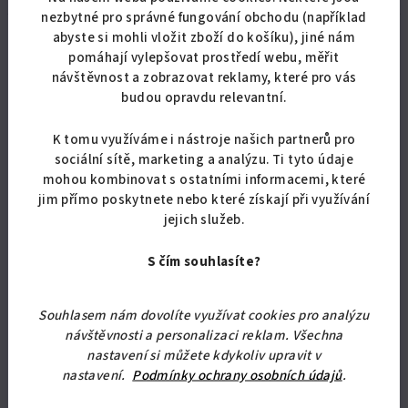
nezbytné pro správné fungování obchodu (například
abyste si mohli vložit zboží do košíku), jiné nám
Produkty teprve připravujeme.
pomáhají vylepšovat prostředí webu, měřit
návštěvnost a zobrazovat reklamy, které pro vás
budou opravdu relevantní.
K tomu využíváme i nástroje našich partnerů pro
sociální sítě, marketing a analýzu. Ti tyto údaje
mohou kombinovat s ostatními informacemi, které
jim přímo poskytnete nebo které získají při využívání
Můžete se ale podívat na ostatní kategorie.
jejich služeb.
S čím souhlasíte?
Zpět do obchodu
Souhlasem nám dovolíte využívat cookies pro analýzu
návštěvnosti a personalizaci reklam. Všechna
nastavení si můžete kdykoliv upravit v
Odebírat newsletter
nastavení.
Podmínky ochrany osobních údajů
.