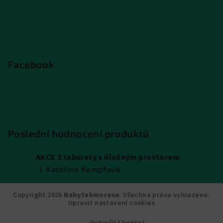
Facebook
Poslední hodnocení produktů
AKCE 2 taburety s úložným prostorem
|
Kateřina Kempfová
Hodnocení produktu je 5 z 5 hvězdiček.
Copyright 2026
Nabytekmorava
. Všechna práva vyhrazena.
Upravit nastavení cookies