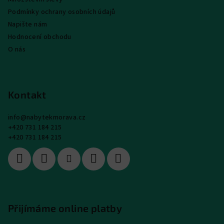
Podmínky ochrany osobních údajů
Napište nám
Hodnocení obchodu
O nás
Kontakt
info
@
nabytekmorava.cz
+420 731 184 215
+420 731 184 215
Přijímáme online platby