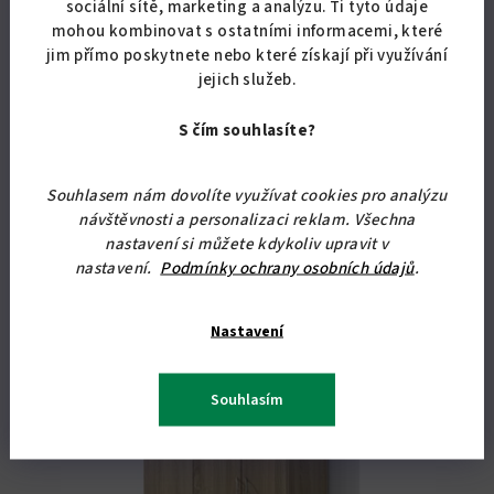
sociální sítě, marketing a analýzu. Ti tyto údaje
mohou kombinovat s ostatními informacemi, které
5 743,80 Kč bez DPH
6 950 Kč
jim přímo poskytnete nebo které získají při využívání
jejich služeb.
Skladem
(12 ks)
Průměrné
S čím souhlasíte?
hodnocení
produktu
Detail
je
Souhlasem nám dovolíte využívat cookies pro analýzu
5,0
návštěvnosti a personalizaci reklam. Všechna
Vysoká šatní skříň s policemi o rozměru 180 x 80 x 52 cm (v x š x
z
hl). Velký výběr barev. Doprava zdarma.
nastavení si můžete kdykoliv upravit v
5
nastavení.
Podmínky ochrany osobních údajů
.
hvězdiček.
Doprava zdarma
Nastavení
Souhlasím