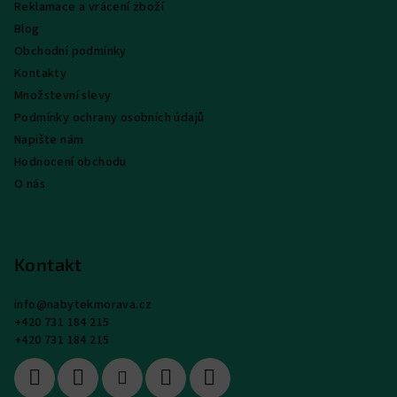
Reklamace a vrácení zboží
Blog
Obchodní podmínky
Kontakty
Množstevní slevy
Podmínky ochrany osobních údajů
Napište nám
Hodnocení obchodu
O nás
Kontakt
info
@
nabytekmorava.cz
+420 731 184 215
+420 731 184 215