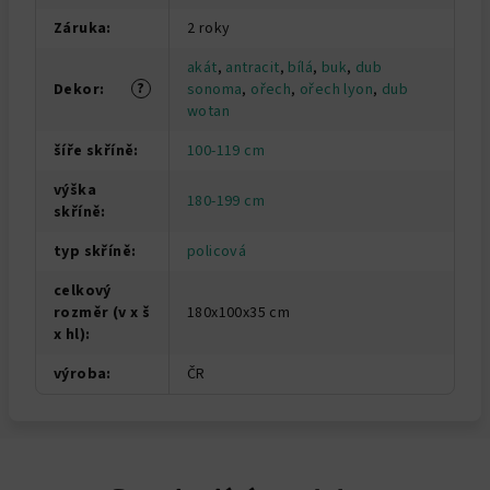
Záruka
:
2 roky
akát
,
antracit
,
bílá
,
buk
,
dub
?
Dekor
:
sonoma
,
ořech
,
ořech lyon
,
dub
wotan
šíře skříně
:
100-119 cm
výška
180-199 cm
skříně
:
typ skříně
:
policová
celkový
rozměr (v x š
180x100x35 cm
x hl)
:
výroba
:
ČR