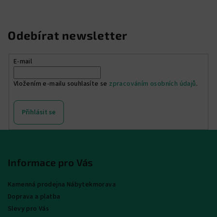
Odebírat newsletter
E-mail
Vložením e-mailu souhlasíte se
zpracováním osobních údajů
.
Přihlásit se
Z
á
p
Informace pro Vás
a
Kamenná prodejna Nábytekmorava
t
Doprava a platba
í
Slevy pro Vás