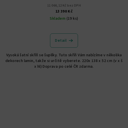
11 066,12 Kč bez DPH
13 390 Kč
Skladem
(19 ks)
Detail
Vysoká šatní skříň se šuplíky. Tuto skříň Vám nabízíme v několika
dekorech lamin, takže si určitě vyberete. 220x 138 x 52 cm (v x š
x hl) Doprava po celé ČR zdarma.