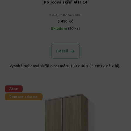
Policová skříň Alfa 14
2 884,30 Kč bez DPH
3 490 Kč
Skladem
(20 ks)
Průměrné
hodnocení
produktu
Detail
je
5,0
Vysoká policová skříň o rozměru 180 x 40 x 35 cm (v x š x hl).
z
5
hvězdiček.
Akce
Doprava zdarma