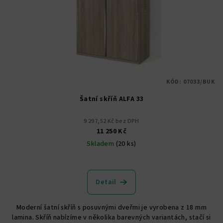
KÓD:
07033/BUK
Šatní skříň ALFA 33
9 297,52 Kč bez DPH
11 250 Kč
Skladem
(20 ks)
Průměrné
hodnocení
produktu
Detail
je
5,0
Moderní šatní skříň s posuvnými dveřmi je vyrobena z 18 mm
z
lamina. Skříň nabízíme v několika barevných variantách, stačí si
5