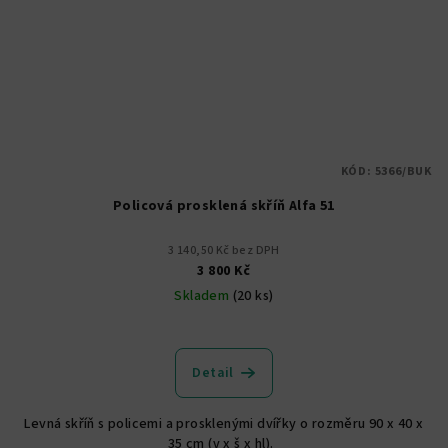
KÓD:
5366/BUK
Policová prosklená skříň Alfa 51
3 140,50 Kč bez DPH
3 800 Kč
Skladem
(20 ks)
Detail
Levná skříň s policemi a prosklenými dvířky o rozměru 90 x 40 x
35 cm (v x š x hl).