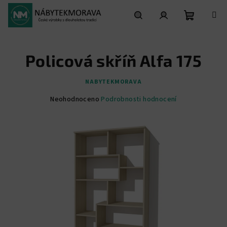
Přejít
na
obsah
Nákupní
Hledat
Přihlášení
Policová skříň Alfa 175
košík
NABYTEKMORAVA
Průměrné
Neohodnoceno
Podrobnosti hodnocení
hodnocení
produktu
je
0,0
z
5
hvězdiček.