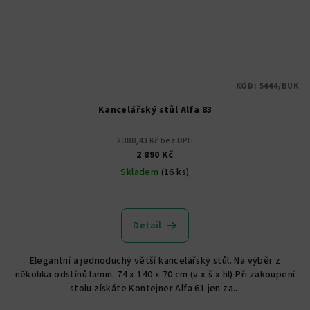
KÓD:
5444/BUK
Kancelářský stůl Alfa 83
2 388,43 Kč bez DPH
2 890 Kč
Skladem
(16 ks)
Průměrné
hodnocení
produktu
Detail
je
5,0
Elegantní a jednoduchý větší kancelářský stůl. Na výběr z
z
několika odstínů lamin. 74 x 140 x 70 cm (v x š x hl) Při zakoupení
5
stolu získáte Kontejner Alfa 61 jen za...
hvězdiček.