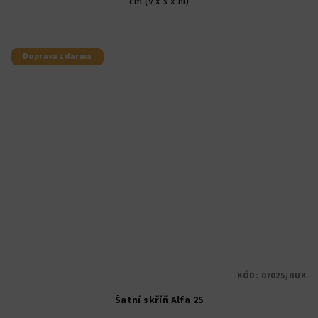
cm (v x š x hl)
hvězdiček.
Doprava zdarma
KÓD:
07025/BUK
Šatní skříň Alfa 25