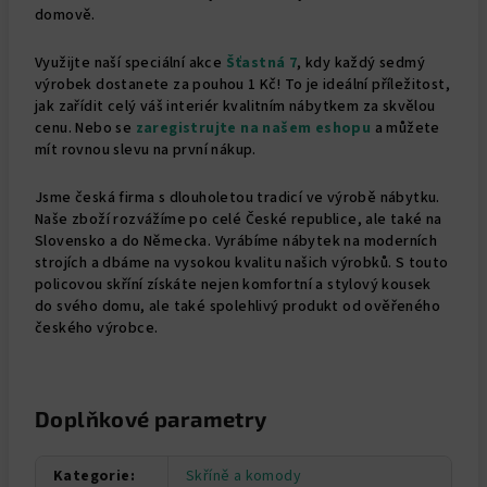
domově.
Využijte naší speciální akce
Šťastná 7
, kdy každý sedmý
výrobek dostanete za pouhou 1 Kč! To je ideální příležitost,
jak zařídit celý váš interiér kvalitním nábytkem za skvělou
cenu. Nebo se
zaregistrujte na našem eshopu
a můžete
mít rovnou slevu na první nákup.
Jsme česká firma s dlouholetou tradicí ve výrobě nábytku.
Naše zboží rozvážíme po celé České republice, ale také na
Slovensko a do Německa. Vyrábíme nábytek na moderních
strojích a dbáme na vysokou kvalitu našich výrobků. S touto
policovou skříní získáte nejen komfortní a stylový kousek
do svého domu, ale také spolehlivý produkt od ověřeného
českého výrobce.
Doplňkové parametry
Kategorie
:
Skříně a komody