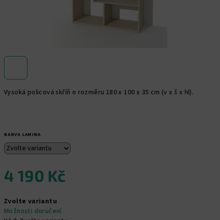
Vysoká policová skříň o rozměru 180 x 100 x 35 cm (v x š x hl).
BARVA LAMINA
4 190 Kč
Měrná
Zvolte variantu
cena:
Možnosti doručení