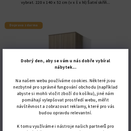
vybrat. 220 x 140 x 52 cm (v x š x hl) Šatní skříň...
hvězdiček.
Doprava zdarma
Dobrý den, aby se vám u nás dobře vybíral
nábytek...
Na našem webu používáme cookies. Některé jsou
nezbytné pro správné fungování obchodu (například
abyste si mohli vložit zboží do košíku), jiné nám
pomáhají vylepšovat prostředí webu, měřit
návštěvnost a zobrazovat reklamy, které pro vás
budou opravdu relevantní.
KÓD:
07018/BUK
Šatní skříň Alfa 18
K tomu využíváme i nástroje našich partnerů pro