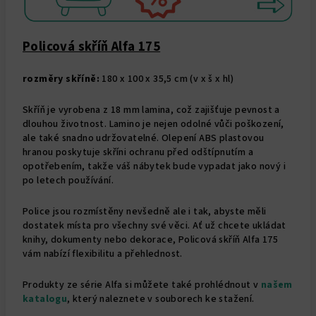
Policová skříň Alfa 175
rozměry skříně:
180 x 100 x 35,5 cm (v x š x hl)
Skříň je vyrobena z 18 mm lamina, což zajišťuje pevnost a
dlouhou životnost. Lamino je nejen odolné vůči poškození,
ale také snadno udržovatelné. Olepení ABS plastovou
hranou poskytuje skříni ochranu před odštípnutím a
opotřebením, takže váš nábytek bude vypadat jako nový i
po letech používání.
Police jsou rozmístěny nevšedně ale i tak, abyste měli
dostatek místa pro všechny své věci. Ať už chcete ukládat
knihy, dokumenty nebo dekorace, Policová skříň Alfa 175
vám nabízí flexibilitu a přehlednost.
Produkty ze série Alfa si můžete také prohlédnout v
našem
katalogu
,
který naleznete v souborech ke stažení.