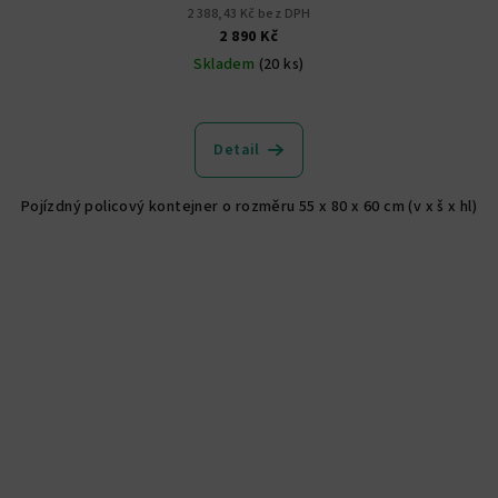
2 388,43 Kč bez DPH
2 890 Kč
Skladem
(20 ks)
Detail
Pojízdný policový kontejner o rozměru 55 x 80 x 60 cm (v x š x hl)