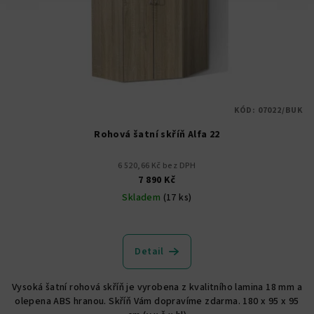
KÓD:
07022/BUK
Rohová šatní skříň Alfa 22
6 520,66 Kč bez DPH
7 890 Kč
Skladem
(17 ks)
Průměrné
hodnocení
produktu
Detail
je
5,0
Vysoká šatní rohová skříň je vyrobena z kvalitního lamina 18 mm a
z
olepena ABS hranou. Skříň Vám dopravíme zdarma. 180 x 95 x 95
5