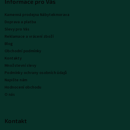
p
Informace pro Vás
a
Kamenná prodejna Nábytekmorava
t
Doprava a platba
í
Slevy pro Vás
Reklamace a vrácení zboží
Blog
Obchodní podmínky
Kontakty
Množstevní slevy
Podmínky ochrany osobních údajů
Napište nám
Hodnocení obchodu
O nás
Kontakt