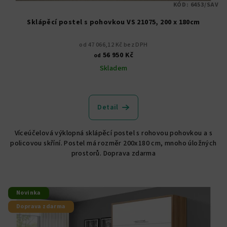
KÓD:
6453/SAV
Sklápěcí postel s pohovkou VS 21075, 200 x 180cm
od 47 066,12 Kč bez DPH
56 950 Kč
od
Skladem
Průměrné
hodnocení
produktu
Detail
je
4,9
Víceúčelová výklopná sklápěcí postel s rohovou pohovkou a s
z
policovou skříní. Postel má rozměr 200x180 cm, mnoho úložných
5
prostorů. Doprava zdarma
hvězdiček.
Novinka
Doprava zdarma