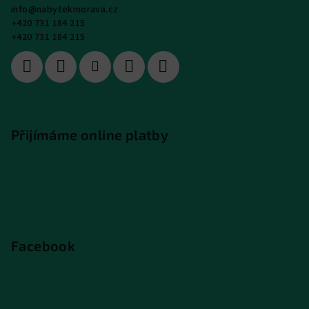
info
@
nabytekmorava.cz
+420 731 184 215
+420 731 184 215
Přijímáme online platby
Facebook