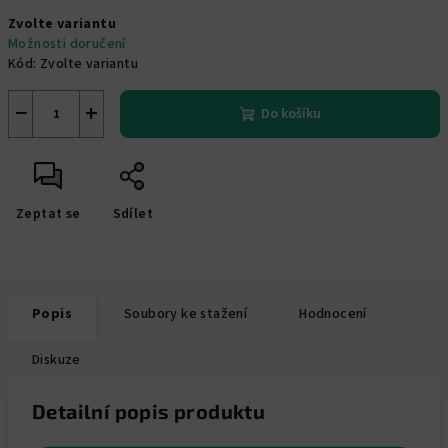
Měrná
Zvolte variantu
cena:
Možnosti doručení
Kód:
Zvolte variantu
−
+
Do košíku
Zeptat se
Sdílet
Popis
Soubory ke stažení
Hodnocení
Diskuze
Detailní popis produktu