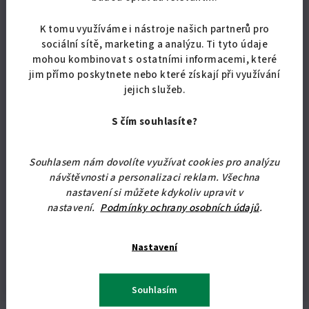
K tomu využíváme i nástroje našich partnerů pro
sociální sítě, marketing a analýzu. Ti tyto údaje
mohou kombinovat s ostatními informacemi, které
Doplňkové parametry
jim přímo poskytnete nebo které získají při využívání
jejich služeb.
Kategorie
:
Sklápěcí postele
S čím souhlasíte?
Záruka
:
2 roky
akát
,
antracit
,
bílá
,
buk
,
dub sonoma
,
?
Dekor
:
ořech
,
ořech lyon
Souhlasem nám dovolíte využívat cookies pro analýzu
návštěvnosti a personalizaci reklam. Všechna
šířka
:
120 cm
nastavení si můžete kdykoliv upravit v
nastavení.
Podmínky ochrany osobních údajů
.
výška
:
45 cm
hloubka
:
40 cm
Nastavení
výroba
:
ČR
Souhlasím