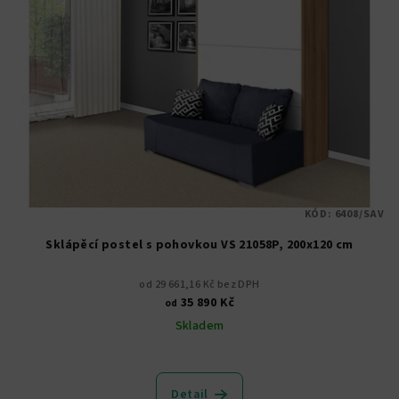
KÓD:
6408/SAV
Sklápěcí postel s pohovkou VS 21058P, 200x120 cm
od 29 661,16 Kč bez DPH
35 890 Kč
od
Skladem
Průměrné
hodnocení
produktu
Detail