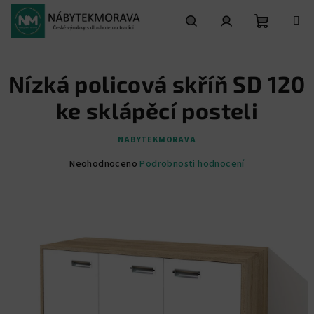
Přejít
na
obsah
Nákupní
Hledat
Přihlášení
Nízká policová skříň SD 120
košík
ke sklápěcí posteli
NABYTEKMORAVA
Průměrné
Neohodnoceno
Podrobnosti hodnocení
hodnocení
produktu
je
0,0
z
5
hvězdiček.