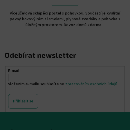
je
5,0
Víceúčelová sklápěcí postel s pohovkou. Součástí je kvalitní
z
pevný kovový rám s lamelami, plynové zvedáky a pohovka s
5
úložným prostorem. Dovoz domů zdarma.
hvězdiček.
Odebírat newsletter
E-mail
Vložením e-mailu souhlasíte se
zpracováním osobních údajů
.
Přihlásit se
Z
á