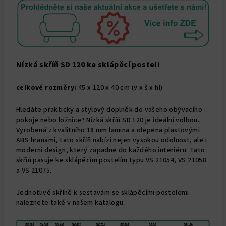
Nízká skříň SD 120 ke sklápěcí posteli
celkové rozměry:
45 x 120 x 40 cm (v x š x hl)
Hledáte praktický a stylový doplněk do vašeho obývacího
pokoje nebo ložnice? Nízká skříň SD 120 je ideální volbou.
Vyrobená z kvalitního 18 mm lamina a olepena plastovými
ABS hranami, tato skříň nabízí nejen vysokou odolnost, ale i
moderní design, který zapadne do každého interiéru.
Tato
skříň pasuje ke sklápěcím postelím typu
VS 21054
,
VS 21058
a
VS 21075
.
Jednotlivé skříně k sestavám se sklápěcími postelemi
naleznete také v našem katalogu.