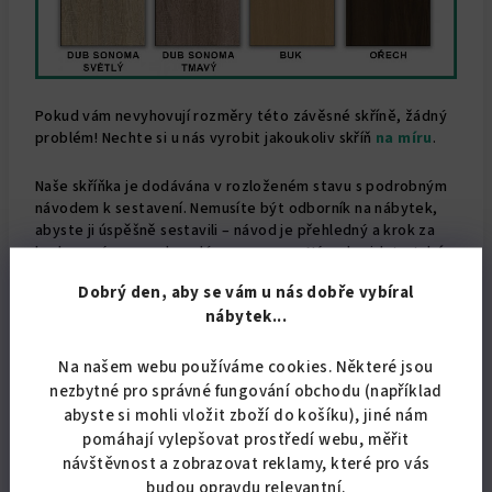
Pokud vám nevyhovují rozměry této závěsné skříně, žádný
problém! Nechte si u nás vyrobit jakoukoliv skříň
na míru
.
Naše skříňka je dodávána v rozloženém stavu s podrobným
návodem k sestavení. Nemusíte být odborník na nábytek,
abyste ji úspěšně sestavili – návod je přehledný a krok za
krokem vás provede celým procesem.
Návod najdete také
zde v souborech ke stažení.
Dobrý den, aby se vám u nás dobře vybíral
nábytek...
Jako česká firma hrdě stojíme za kvalitou našich výrobků,
které jsou vyráběné přímo v ČR.
Na našem webu používáme cookies. Některé jsou
nezbytné pro správné fungování obchodu (například
abyste si mohli vložit zboží do košíku), jiné nám
pomáhají vylepšovat prostředí webu, měřit
návštěvnost a zobrazovat reklamy, které pro vás
budou opravdu relevantní.