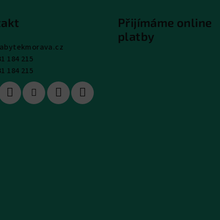
akt
Přijímáme online
platby
abytekmorava.cz
31 184 215
31 184 215