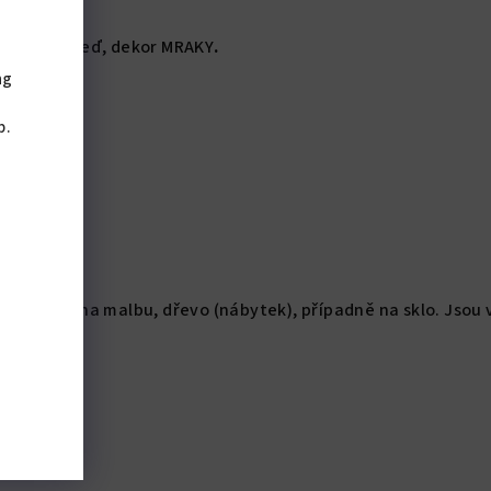
lepky na zeď, dekor MRAKY
.
ng
,
b.
o lepení na malbu, dřevo (nábytek), případně na sklo. Jsou vy
variabilní.