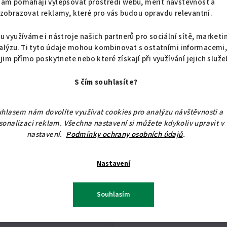
nám pomáhají vylepšovat prostředí webu, měřit návštěvnost a
zobrazovat reklamy, které pro vás budou opravdu relevantní.
Vkusné interiérové samo
u využíváme i nástroje našich partnerů pro sociální sítě, marketi
Rozměry
alýzu. Ti tyto údaje mohou kombinovat s ostatními informacemi
 jim přímo poskytnete nebo které získají při využívání jejich služe
výška: 60 cm
S čím souhlasíte?
šířka 155 cm
hlasem nám dovolíte využívat cookies pro analýzu návštěvnosti a
sonalizaci reklam. Všechna nastavení si můžete kdykoliv upravit v
nastavení.
Podmínky ochrany osobních údajů
.
Samolepky jsou vhodné pr
Nastavení
Rozmístění v interiéru je 
Souhlasím