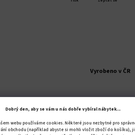
Tisk
Zeptat se
Vyrobeno v ČR
Dobrý den, aby se vám u nás dobře vybíral nábytek...
Popis
Hodnoc
ašem webu používáme cookies. Některé jsou nezbytné pro správn
ání obchodu (například abyste si mohli vložit zboží do košíku), j
Detailní popis pro