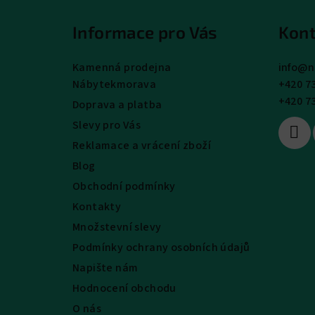
á
Informace pro Vás
Kont
p
a
Kamenná prodejna
info
@
n
Nábytekmorava
+420 7
t
+420 7
Doprava a platba
í
Slevy pro Vás
Reklamace a vrácení zboží
Blog
Obchodní podmínky
Kontakty
Množstevní slevy
Podmínky ochrany osobních údajů
Napište nám
Hodnocení obchodu
O nás