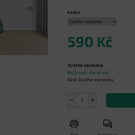
z
5
BARVA
hvězdiček.
590 Kč
Měrná
cena:
Zvolte variantu
Možnosti doručení
Kód:
Zvolte variantu
−
+