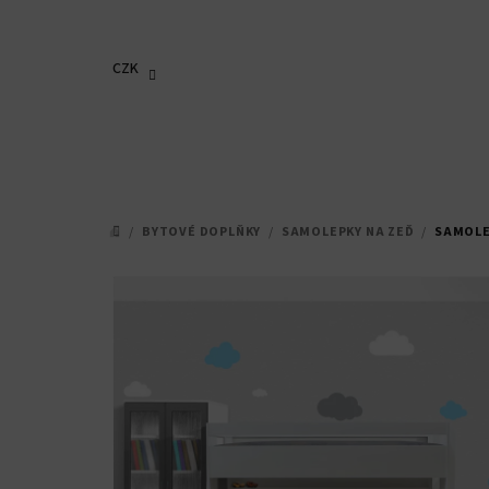
Přejít
na
obsah
CZK
/
BYTOVÉ DOPLŇKY
/
SAMOLEPKY NA ZEĎ
/
SAMOLE
DOMŮ