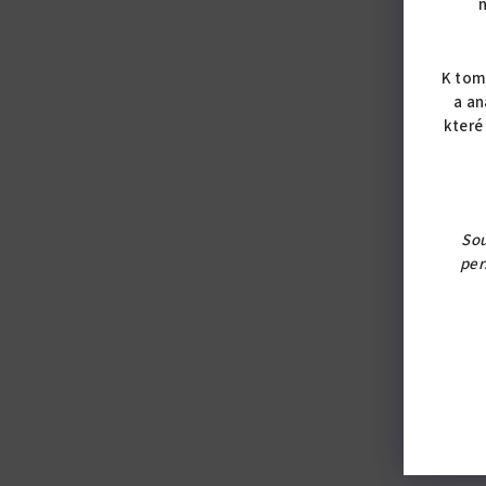
K tom
a an
které
Sou
per