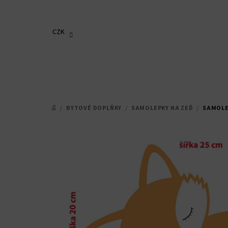
Přejít
na
obsah
CZK
/
BYTOVÉ DOPLŇKY
/
SAMOLEPKY NA ZEĎ
/
SAMOLE
DOMŮ