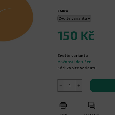
z
5
BARVA
hvězdiček.
150 Kč
Měrná
cena:
Zvolte variantu
Možnosti doručení
Kód:
Zvolte variantu
−
+