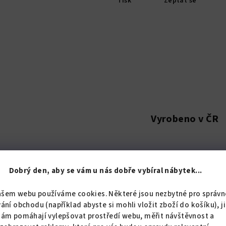
Tisk
Zeptat se
Vyrobeno v ČR
Dobrý den, aby se vám u nás dobře vybíral nábytek...
Popis
Hodnoc
ašem webu používáme cookies. Některé jsou nezbytné pro správn
ání obchodu (například abyste si mohli vložit zboží do košíku), j
nám pomáhají vylepšovat prostředí webu, měřit návštěvnost a
Detailní popis pro