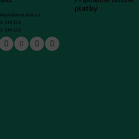
platby
abytekmorava.cz
31 184 215
31 184 215