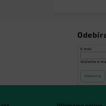
Odebír
E-mail
Vložením e-ma
Přihlásit se
akt
Přijímáme online