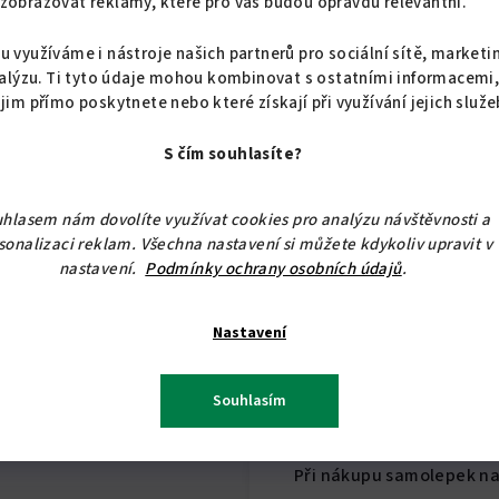
zobrazovat reklamy, které pro vás budou opravdu relevantní.
Vkusné interiérové samo
u využíváme i nástroje našich partnerů pro sociální sítě, marketi
alýzu. Ti tyto údaje mohou kombinovat s ostatními informacemi
Rozměry (2 varianty)
 jim přímo poskytnete nebo které získají při využívání jejich služe
výška: 25
cm/ 30 cm
S čím souhlasíte?
šířka 20 cm/ 23 cm
hlasem nám dovolíte využívat cookies pro analýzu návštěvnosti a
sonalizaci reklam. Všechna nastavení si můžete kdykoliv upravit v
Samolepky jsou vhodné pr
nastavení.
Podmínky ochrany osobních údajů
.
Rozmístění v interiéru je 
Nastavení
Souhlasím
Při nákupu samolepek na