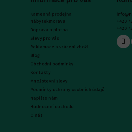
p
a
Kamenná prodejna
info
@
n
Nábytekmorava
+420 7
t
+420 7
Doprava a platba
í
Slevy pro Vás
Reklamace a vrácení zboží
Blog
Obchodní podmínky
Kontakty
Množstevní slevy
Podmínky ochrany osobních údajů
Napište nám
Hodnocení obchodu
O nás