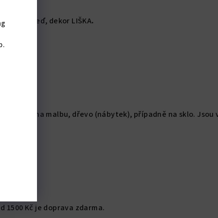
lepky na zeď, dekor LIŠKA
.
ng
,
b.
o lepení na malbu, dřevo (nábytek), případně na sklo. Jsou vy
variabilní.
d 1500 Kč je doprava zdarma.