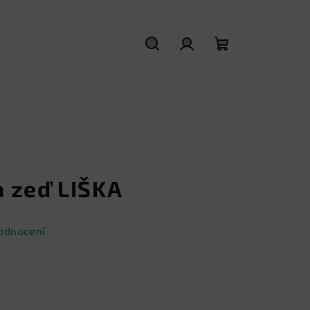
Hledat
Přihlášení
Nákupní
košík
 zeď LIŠKA
odnocení