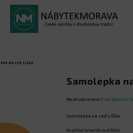
PKA NA ZEĎ LIŠKA
Samolepka na
Průměrné
Neohodnoceno
Podrobnosti h
hodnocení
produktu
Samolepka na zeď LIŠKA.
je
0,0
Kvalitní interiérová fólie.