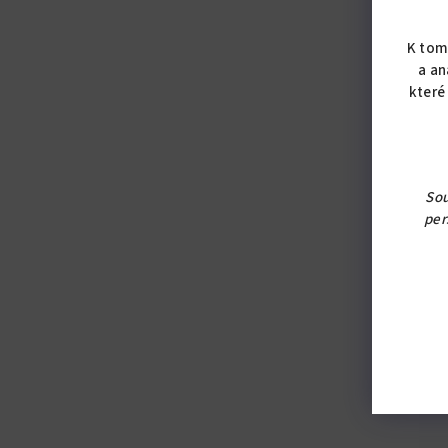
K tom
a an
které
Sou
per