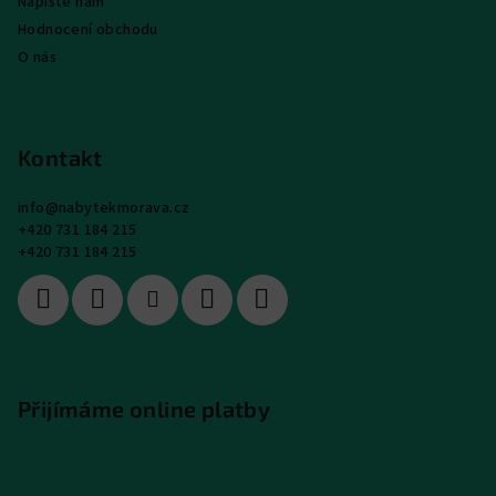
Napište nám
Hodnocení obchodu
O nás
Kontakt
info
@
nabytekmorava.cz
+420 731 184 215
+420 731 184 215
Přijímáme online platby