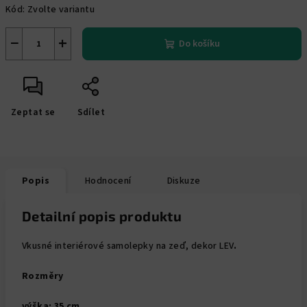
Kód:
Zvolte variantu
−
+
Do košíku
Zeptat se
Sdílet
Popis
Hodnocení
Diskuze
Detailní popis produktu
Vkusné interiérové samolepky na zeď, dekor LEV
.
Rozměry
výška: 35
cm