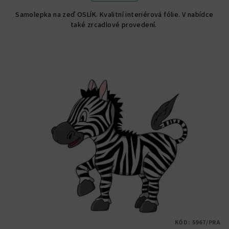
5,0
Samolepka na zeď OSLÍK. Kvalitní interiérová fólie. V nabídce
z
také zrcadlové provedení.
5
hvězdiček.
KÓD:
5967/PRA