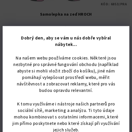
KÓD:
6853/PRA
Samolepka na zeď HROCH
239,67 Kč bez DPH
290 Kč
Dobrý den, aby se vám u nás dobře vybíral
Skladem
nábytek...
Na našem webu používáme cookies. Některé jsou
Detail
nezbytné pro správné fungování obchodu (například
abyste si mohli vložit zboží do košíku), jiné nám
pomáhají vylepšovat prostředí webu, měřit
Samolepka na zeď HROCH. Kvalitní interiérová fólie. V nabídce
návštěvnost a zobrazovat reklamy, které pro vás
také zrcadlové provedení.
budou opravdu relevantní.
K tomu využíváme i nástroje našich partnerů pro
sociální sítě, marketing a analýzu. Ti tyto údaje
mohou kombinovat s ostatními informacemi, které
jim přímo poskytnete nebo které získají při využívání
jejich služeb.