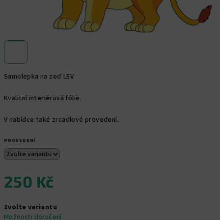
Samolepka na zeď LEV.
Kvalitní interiérová fólie.
V nabídce také zrcadlové provedení.
PROVEDENÍ
250 Kč
Měrná
Zvolte variantu
cena:
Možnosti doručení