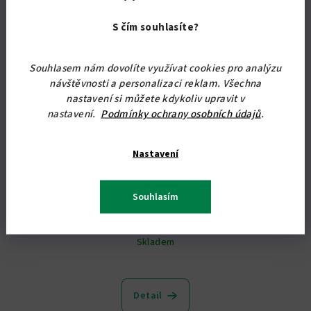
S čím souhlasíte?
Souhlasem nám dovolíte využívat cookies pro analýzu
návštěvnosti a personalizaci reklam. Všechna
nastavení si můžete kdykoliv upravit v
nastavení.
Podmínky ochrany osobních údajů
.
Nastavení
KÓD:
5964/PRA
Samolepka na zeď OSLÍK
Souhlasím
206,61 Kč bez DPH
250 Kč
Skladem
Průměrné
hodnocení
produktu
Detail
je