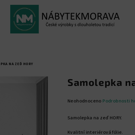
PKA NA ZEĎ HORY
Samolepka n
Průměrné
Neohodnoceno
Podrobnosti h
hodnocení
produktu
Samolepka na zeď HORY.
je
0,0
Kvalitní interiérová fólie.