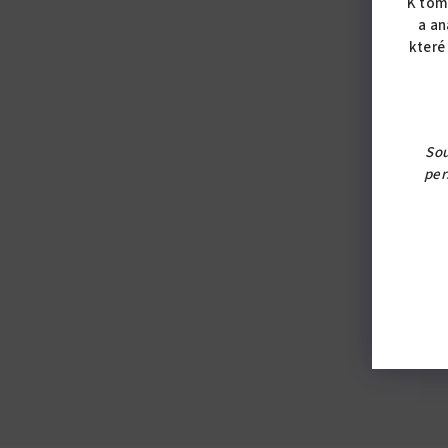
K tom
a an
které
Sou
per