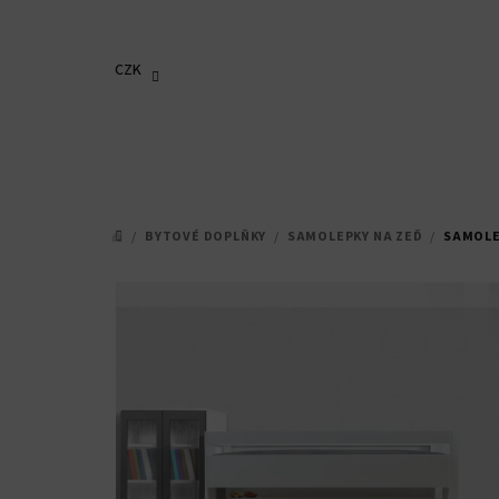
Přejít
na
obsah
CZK
/
BYTOVÉ DOPLŇKY
/
SAMOLEPKY NA ZEĎ
/
SAMOLE
DOMŮ