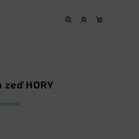
Hledat
Přihlášení
Nákupní
košík
a zeď HORY
odnocení