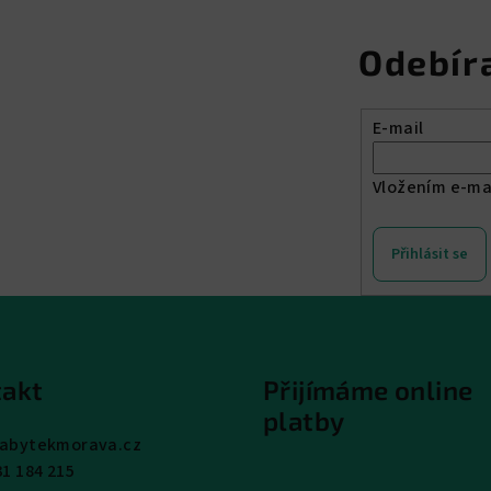
Odebír
E-mail
Vložením e-ma
Přihlásit se
akt
Přijímáme online
platby
abytekmorava.cz
31 184 215