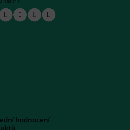
31 184 215
ední hodnocení
duktů