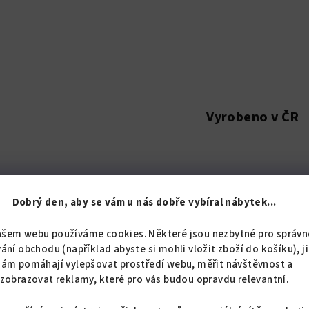
Vyrobeno v ČR
Dobrý den, aby se vám u nás dobře vybíral nábytek...
Popis
Hodnoc
ašem webu používáme cookies. Některé jsou nezbytné pro správn
ání obchodu (například abyste si mohli vložit zboží do košíku), j
Detailní popis pro
nám pomáhají vylepšovat prostředí webu, měřit návštěvnost a
zobrazovat reklamy, které pro vás budou opravdu relevantní.
Vkusné interiérové samo