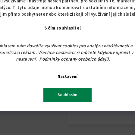
u využíváme i nástroje našich partnerů pro sociální sítě, marketi
Rozměry
alýzu. Ti tyto údaje mohou kombinovat s ostatními informacemi
 jim přímo poskytnete nebo které získají při využívání jejich služe
výška: 110 cm
S čím souhlasíte?
šířka 200 cm
hlasem nám dovolíte využívat cookies pro analýzu návštěvnosti a
Samolepky jsou vhodné pr
sonalizaci reklam. Všechna nastavení si můžete kdykoliv upravit v
vyrobeny z kvalitní interi
nastavení.
Podmínky ochrany osobních údajů
.
Samolepku dodáváme ve 3
Nastavení
Souhlasím
Při nákupu samolepek na