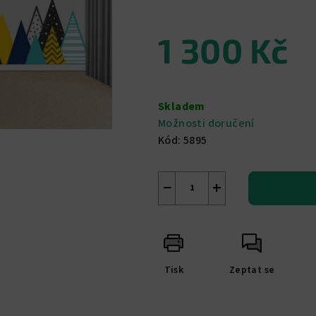
z
5
1 300 Kč
hvězdiček.
Měrná
cena:
Skladem
Možnosti doručení
Kód:
5895
−
+
Tisk
Zeptat se