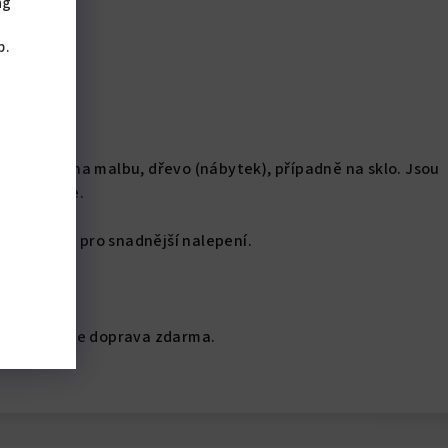
ng
,
b.
o lepení na malbu, dřevo (nábytek), případně na sklo. Jsou
érové fólie.
 částech pro snadnější nalepení.
d 1500 Kč je doprava zdarma.