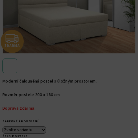
Z
ZDARMA
D
A
R
Moderní čalouněná postel s úložným prostorem.
M
Rozměr postele 200 x 180 cm
A
Doprava zdarma.
BAREVNÉ PROVEDENÍ
ČELO POSTELE