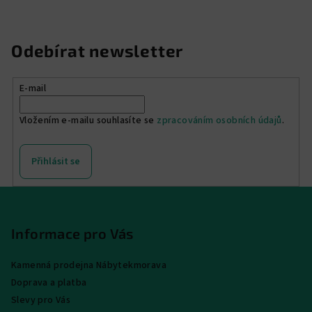
Odebírat newsletter
E-mail
Vložením e-mailu souhlasíte se
zpracováním osobních údajů
.
Přihlásit se
Z
á
p
Informace pro Vás
a
Kamenná prodejna Nábytekmorava
t
Doprava a platba
í
Slevy pro Vás