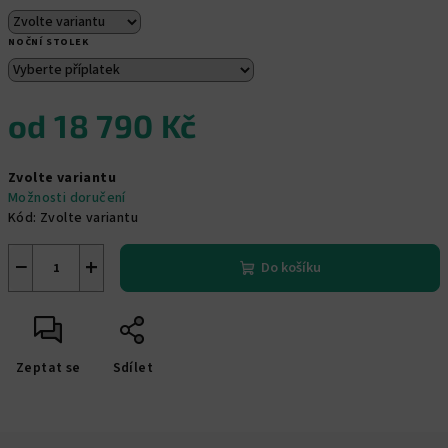
NOČNÍ STOLEK
od
18 790 Kč
Měrná
Zvolte variantu
cena:
Možnosti doručení
Kód:
Zvolte variantu
−
+
Do košíku
Zeptat se
Sdílet