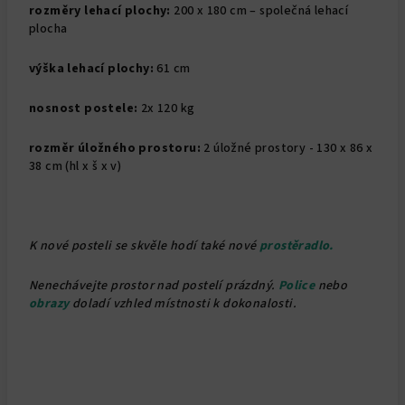
rozměry lehací plochy:
200 x 180 cm – společná lehací
plocha
výška lehací plochy:
61 cm
nosnost postele:
2x 120 kg
rozměr úložného prostoru:
2 úložné prostory - 130 x 86 x
38 cm (hl x š x v)
K nové posteli se skvěle hodí také nové
prostěradlo.
Nenechávejte prostor nad postelí prázdný.
Police
nebo
obrazy
doladí vzhled místnosti k dokonalosti.