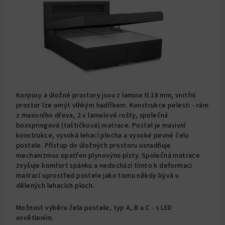
Korpusy a úložné prostory jsou z lamina tl.18 mm, vnitřní
prostor lze omýt vlhkým hadříkem. Konstrukce pelesti - rám
z masivního dřeva, 2 x lamelové rošty, společná
boxspringová (taštičková) matrace. Postel je masivní
konstrukce, vysoká lehací plocha a vysoké pevné čelo
postele. Přístup do úložných prostoru usnadňuje
mechanizmus opatřen plynovými písty. Společná matrace
zvyšuje komfort spánku a nedochází tímto k deformaci
matrací uprostřed postele jako tomu někdy bývá u
dělených lehacích ploch.
Možnost výběru čela postele, typ A, B a C - s LED
osvětlením.