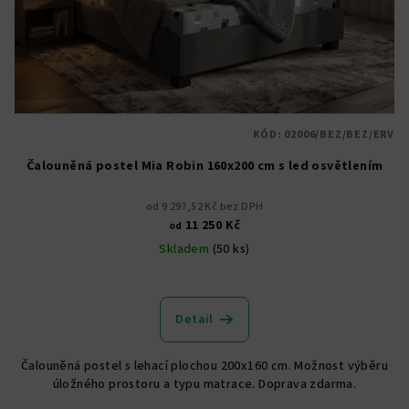
KÓD:
02006/BEZ/BEZ/ERV
Čalouněná postel Mia Robin 160x200 cm s led osvětlením
od 9 297,52 Kč bez DPH
11 250 Kč
od
Skladem
(50 ks)
Průměrné
hodnocení
produktu
Detail
je
4,8
Čalouněná postel s lehací plochou 200x160 cm. Možnost výběru
z
úložného prostoru a typu matrace. Doprava zdarma.
5
hvězdiček.