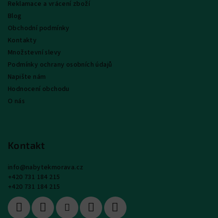
Reklamace a vrácení zboží
Blog
Obchodní podmínky
Kontakty
Množstevní slevy
Podmínky ochrany osobních údajů
Napište nám
Hodnocení obchodu
O nás
Kontakt
info
@
nabytekmorava.cz
+420 731 184 215
+420 731 184 215