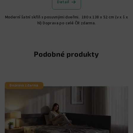
produktu
Detail
je
5,0
Moderní šatní skříň s posuvnými dveřmi. 180 x 138 x 52 cm (v x š x
z
hl) Doprava po celé ČR zdarma.
5
hvězdiček.
Podobné produkty
Doprava zdarma