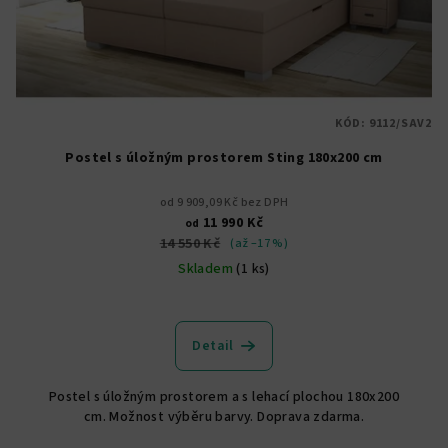
KÓD:
9112/SAV2
Postel s úložným prostorem Sting 180x200 cm
od 9 909,09 Kč bez DPH
11 990 Kč
od
14 550 Kč
(až –17 %)
Skladem
(1 ks)
Detail
Postel s úložným prostorem a s lehací plochou 180x200
cm. Možnost výběru barvy. Doprava zdarma.