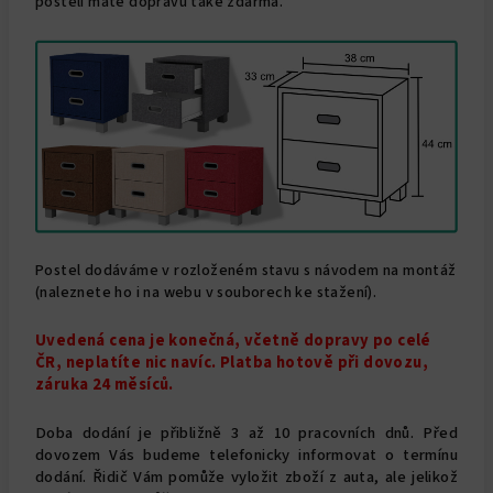
postelí máte dopravu také zdarma.
Postel dodáváme v rozloženém stavu s návodem na montáž
(naleznete ho i na webu v souborech ke stažení).
Uvedená cena je konečná, včetně dopravy po celé
ČR, neplatíte nic navíc. Platba hotově při dovozu,
záruka 24 měsíců.
Doba dodání je přibližně 3 až 10 pracovních dnů. Před
dovozem Vás budeme telefonicky informovat o termínu
dodání. Řidič Vám pomůže vyložit zboží z auta, ale jelikož