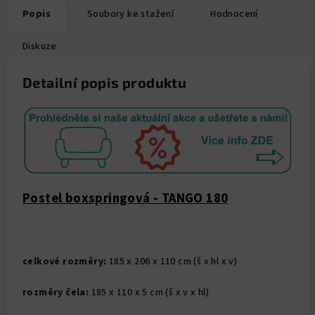
Popis
Soubory ke stažení
Hodnocení
Diskuze
Detailní popis produktu
Postel boxspringová - TANGO 180
celkové rozměry:
185 x 206 x 110 cm (š x hl x v)
rozměry čela:
185 x 110 x 5 cm (š x v x hl)