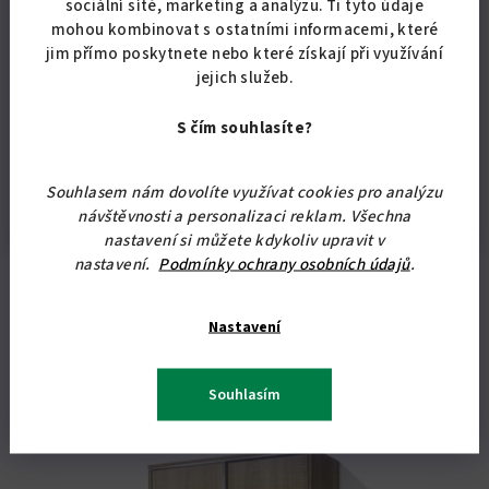
sociální sítě, marketing a analýzu. Ti tyto údaje
Vlastnosti
pelest s matrací
,
s LED
mohou kombinovat s ostatními informacemi, které
produktu
:
osvětlením
jim přímo poskytnete nebo které získají při využívání
rozměr postele
:
185 x 206 cm
jejich služeb.
výška lehací plochy
:
61 cm
S čím souhlasíte?
nosnost
:
2 x 120 kg
výroba
:
ČR
Souhlasem nám dovolíte využívat cookies pro analýzu
návštěvnosti a personalizaci reklam. Všechna
nastavení si můžete kdykoliv upravit v
nastavení.
Podmínky ochrany osobních údajů
.
Související produkty
Nastavení
Souhlasím
Doprava zdarma