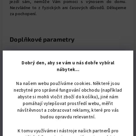
jezdí sám, nemůže Vám pomoci s výnosem do domu.
Nezvládne to z fyzických ani časových důvodů. Děkujeme
za pochopení.
Doplňkové parametry
Kategorie
:
Postele
Dobrý den, aby se vám u nás dobře vybíral
Záruka
:
2 roky
nábytek...
?
Barva čalounění
červená
,
hnědá
,
krémová
,
nábytku
:
modrá
,
šedá
Na našem webu používáme cookies. Některé jsou
nezbytné pro správné fungování obchodu (například
?
Materiál
abyste si mohli vložit zboží do košíku), jiné nám
savana
čalounění
:
pomáhají vylepšovat prostředí webu, měřit
návštěvnost a zobrazovat reklamy, které pro vás
?
rozměr lehací
180x200 cm
budou opravdu relevantní.
plochy
:
úložný prostor
:
ano
K tomu využíváme i nástroje našich partnerů pro