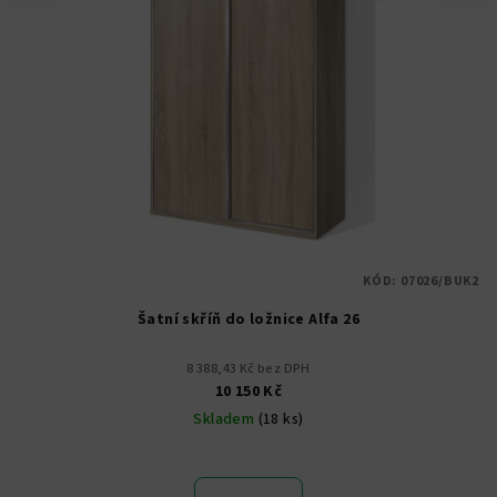
KÓD:
07026/BUK2
Šatní skříň do ložnice Alfa 26
8 388,43 Kč bez DPH
10 150 Kč
Skladem
(18 ks)
Průměrné
hodnocení