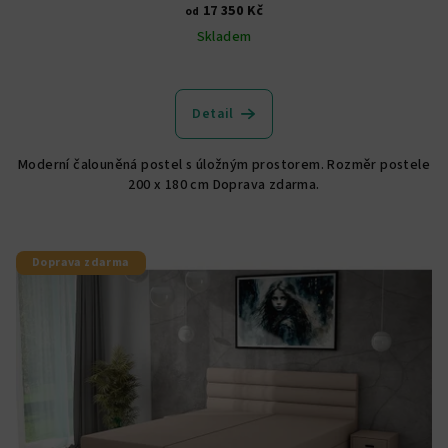
17 350 Kč
od
Skladem
Průměrné
hodnocení
produktu
Detail
je
5,0
Moderní čalouněná postel s úložným prostorem. Rozměr postele
z
200 x 180 cm Doprava zdarma.
5
hvězdiček.
Doprava zdarma