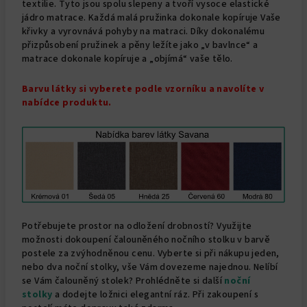
textilie. Tyto jsou spolu slepeny a tvoří vysoce elastické
jádro matrace. Každá malá pružinka dokonale kopíruje Vaše
křivky a vyrovnává pohyby na matraci. Díky dokonalému
přizpůsobení pružinek a pěny ležíte jako „v bavlnce“ a
matrace dokonale kopíruje a „objímá“ vaše tělo.
Barvu látky si vyberete podle vzorníku a navolíte v
nabídce produktu.
Potřebujete prostor na odložení drobností? Využijte
možnosti dokoupení čalouněného nočního stolku v barvě
postele za zvýhodněnou cenu. Vyberte si při nákupu jeden,
nebo dva noční stolky, vše Vám dovezeme najednou. Nelíbí
se Vám čalouněný stolek? Prohlédněte si další
noční
stolky
a dodejte ložnici elegantní ráz. Při zakoupení s