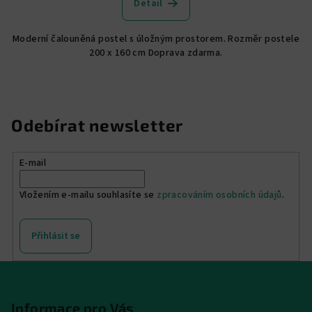
Detail
je
5,0
Moderní čalouněná postel s úložným prostorem. Rozměr postele
z
200 x 160 cm Doprava zdarma.
5
hvězdiček.
Odebírat newsletter
E-mail
Vložením e-mailu souhlasíte se
zpracováním osobních údajů
.
Přihlásit se
Z
á
p
Informace pro Vás