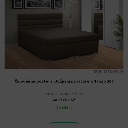
KÓD:
6643/SAV/A
Čalouněná postel s úložným prostorem Tango 160
od 14 785,12 Kč bez DPH
17 890 Kč
od
Skladem
Průměrné
hodnocení
produktu