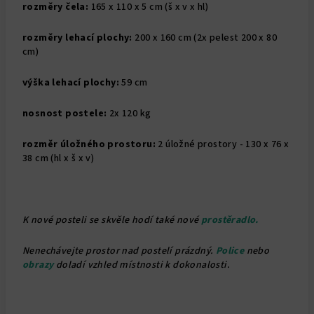
rozměry čela:
165 x 110 x 5 cm (š x v x hl)
rozměry lehací plochy:
200 x 160 cm (2x pelest 200 x 80
cm)
výška lehací plochy:
59 cm
nosnost postele:
2x 120 kg
rozměr úložného prostoru:
2 úložné prostory - 130 x 76 x
38 cm (hl x š x v)
K nové posteli se skvěle hodí také nové
prostěradlo.
Nenechávejte prostor nad postelí prázdný.
Police
nebo
obrazy
doladí vzhled místnosti k dokonalosti.