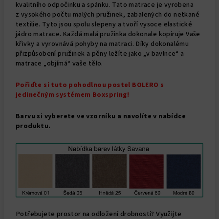
kvalitního odpočinku a spánku. Tato matrace je vyrobena
z vysokého počtu malých pružinek, zabalených do netkané
textilie. Tyto jsou spolu slepeny a tvoří vysoce elastické
jádro matrace. Každá malá pružinka dokonale kopíruje Vaše
křivky a vyrovnává pohyby na matraci. Díky dokonalému
přizpůsobení pružinek a pěny ležíte jako „v bavlnce“ a
matrace „objímá“ vaše tělo.
Pořiďte si tuto pohodlnou postel BOLERO s
jedinečným systémem Boxspring!
Barvu si vyberete ve vzorníku a navolíte v nabídce
produktu.
Potřebujete prostor na odložení drobností? Využijte