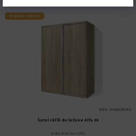
Doprava zdarma
KÓD:
07026/BUK2
Šatní skříň do ložnice Alfa 26
8 388,43 Kč bez DPH