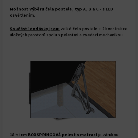
Možnost výběru čela postele, typ A, B a C - s LED
osvětlením.
Součástí dodávky jsou:
velké čelo postele + 2 konstrukce
úložných prostorů spolu s pelestmi a zvedací mechanikou.
18-ti cm BOXSPRINGOVÁ pelest s matrací
je zárukou