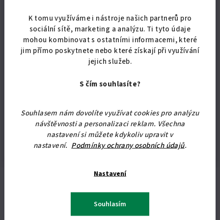
?
rozměr lehací
160x200 cm
K tomu využíváme i nástroje našich partnerů pro
plochy
:
sociální sítě, marketing a analýzu. Ti tyto údaje
mohou kombinovat s ostatními informacemi, které
úložný prostor
:
ano
jim přímo poskytnete nebo které získají při využívání
Vlastnosti
jejich služeb.
pelest s matrací
produktu
:
S čím souhlasíte?
rozměr postele
:
165 x 206 cm
výška lehací plochy
:
59 cm
Souhlasem nám dovolíte využívat cookies pro analýzu
nosnost
:
2 x 120 kg
návštěvnosti a personalizaci reklam. Všechna
nastavení si můžete kdykoliv upravit v
výroba
:
ČR
nastavení.
Podmínky ochrany osobních údajů
.
Nastavení
Související produkty
Souhlasím