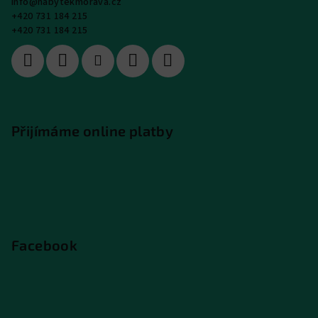
info
@
nabytekmorava.cz
+420 731 184 215
+420 731 184 215
Přijímáme online platby
Facebook