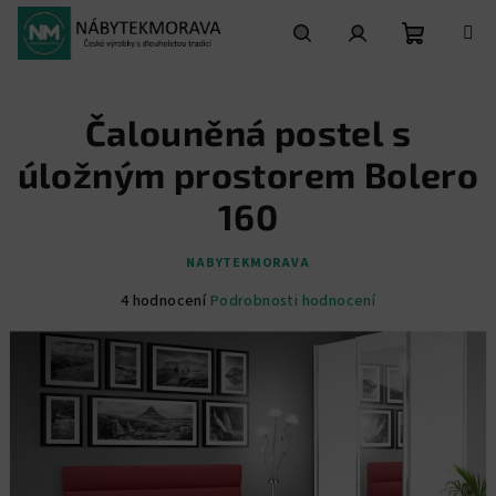
Přejít
na
obsah
Nákupní
Hledat
Přihlášení
Čalouněná postel s
košík
úložným prostorem Bolero
160
NABYTEKMORAVA
Průměrné
4 hodnocení
Podrobnosti hodnocení
hodnocení
produktu
je
5,0
z
5
hvězdiček.