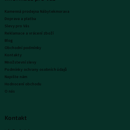
a
Kamenná prodejna Nábytekmorava
t
Doprava a platba
í
Slevy pro Vás
Reklamace a vrácení zboží
Blog
Obchodní podmínky
Kontakty
Množstevní slevy
Podmínky ochrany osobních údajů
Napište nám
Hodnocení obchodu
O nás
Kontakt