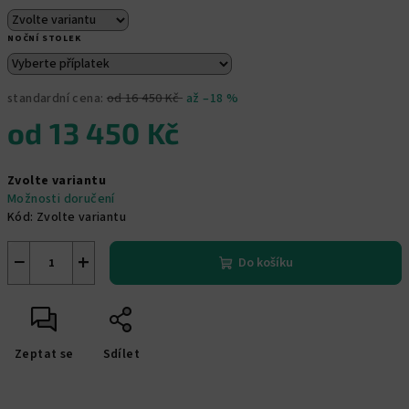
NOČNÍ STOLEK
standardní cena:
od 16 450 Kč
až –18 %
od
13 450 Kč
Měrná
Zvolte variantu
cena:
Možnosti doručení
Kód:
Zvolte variantu
−
+
Do košíku
Zeptat se
Sdílet