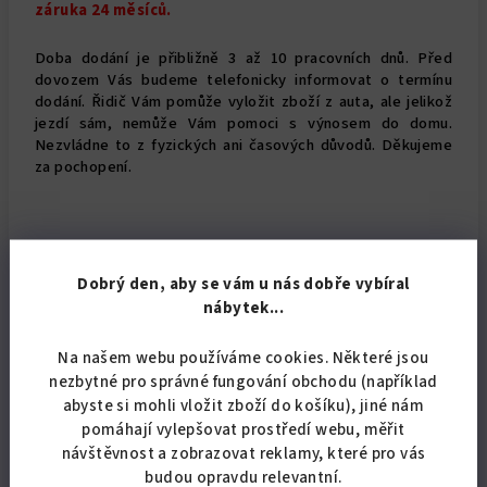
záruka 24 měsíců.
Doba dodání je přibližně 3 až 10 pracovních dnů. Před
dovozem Vás budeme telefonicky informovat o termínu
dodání. Řidič Vám pomůže vyložit zboží z auta, ale jelikož
jezdí sám, nemůže Vám pomoci s výnosem do domu.
Nezvládne to z fyzických ani časových důvodů. Děkujeme
za pochopení.
Doplňkové parametry
Dobrý den, aby se vám u nás dobře vybíral
nábytek...
Kategorie
:
Postele
Záruka
:
2 roky
Na našem webu používáme cookies. Některé jsou
nezbytné pro správné fungování obchodu (například
?
Barva čalounění
červená
,
hnědá
,
krémová
,
abyste si mohli vložit zboží do košíku), jiné nám
nábytku
:
modrá
,
šedá
pomáhají vylepšovat prostředí webu, měřit
návštěvnost a zobrazovat reklamy, které pro vás
?
Materiál
savana
čalounění
:
budou opravdu relevantní.