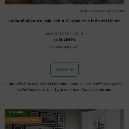
KÓD:
02006/BEZ/BEZ/ERV
Čalouněná postel Mia Robin 160x200 cm s led osvětlením
od 9 297,52 Kč bez DPH
11 250 Kč
od
Skladem
(50 ks)
Průměrné
hodnocení
produktu
Detail
je
4,8
Čalouněná postel s lehací plochou 200x160 cm. Možnost výběru
z
úložného prostoru a typu matrace. Doprava zdarma.
5
hvězdiček.
Novinka
Doprava zdarma