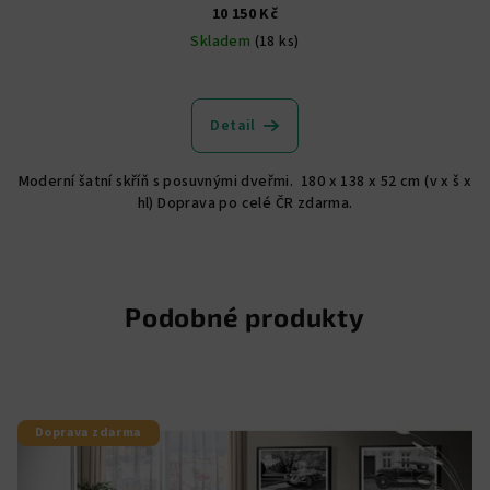
10 150 Kč
Skladem
(18 ks)
Průměrné
hodnocení
produktu
Detail
je
5,0
Moderní šatní skříň s posuvnými dveřmi. 180 x 138 x 52 cm (v x š x
z
hl) Doprava po celé ČR zdarma.
5
hvězdiček.
Podobné produkty
Doprava zdarma