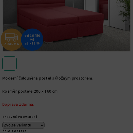
Z
od 16 450
Kč
až –18 %
ZDARMA
D
A
R
Moderní čalouněná postel s úložným prostorem.
M
Rozměr postele 200 x 160 cm
A
Doprava zdarma.
BAREVNÉ PROVEDENÍ
ČELO POSTELE