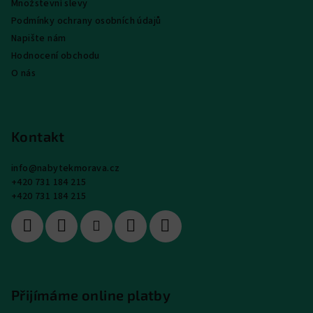
Množstevní slevy
Podmínky ochrany osobních údajů
Napište nám
Hodnocení obchodu
O nás
Kontakt
info
@
nabytekmorava.cz
+420 731 184 215
+420 731 184 215
Přijímáme online platby