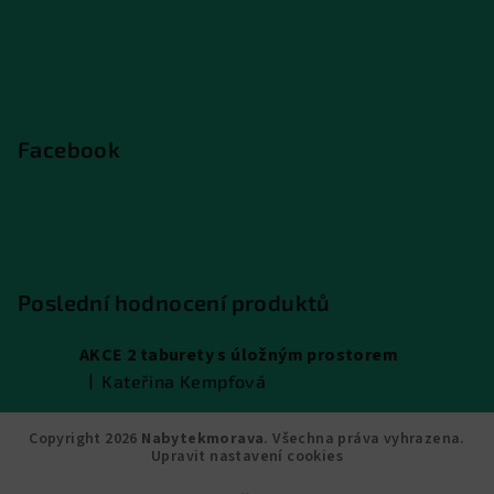
Facebook
Poslední hodnocení produktů
AKCE 2 taburety s úložným prostorem
|
Kateřina Kempfová
Hodnocení produktu je 5 z 5 hvězdiček.
Copyright 2026
Nabytekmorava
. Všechna práva vyhrazena.
Upravit nastavení cookies