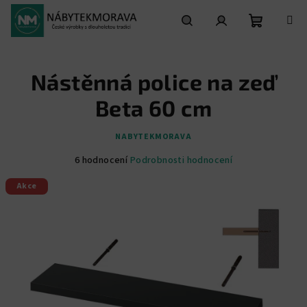
Přejít
na
obsah
Nákupní
Hledat
Přihlášení
Nástěnná police na zeď
košík
Beta 60 cm
NABYTEKMORAVA
Průměrné
6 hodnocení
Podrobnosti hodnocení
hodnocení
Akce
produktu
je
5,0
z
5
hvězdiček.