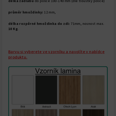
délka zádlabu
do police 100-140 mm (dle tloušťky police)
průměr hmoždinky:
12 mm,
délka rozpěrné hmoždinka do zdi:
71mm, nosnost max.
10 Kg
.
Barvu si vyberete ve vzorníku a navolíte v nabídce
produktu.