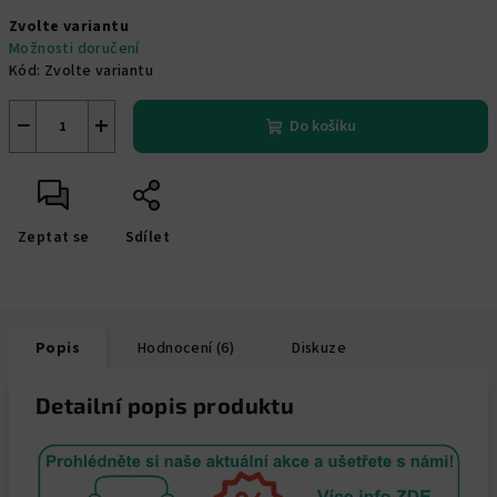
Měrná
Zvolte variantu
cena:
Možnosti doručení
Kód:
Zvolte variantu
−
+
Do košíku
Zeptat se
Sdílet
Popis
Hodnocení (6)
Diskuze
Detailní popis produktu