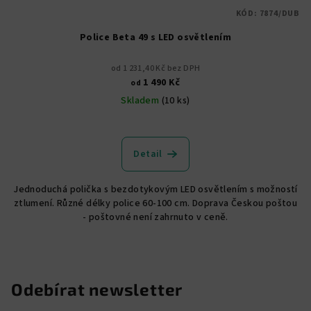
KÓD:
7874/DUB
Police Beta 49 s LED osvětlením
od 1 231,40 Kč bez DPH
1 490 Kč
od
Skladem
(10 ks)
Průměrné
hodnocení
produktu
Detail
je
5,0
Jednoduchá polička s bezdotykovým LED osvětlením s možností
z
ztlumení. Různé délky police 60-100 cm. Doprava Českou poštou
5
- poštovné není zahrnuto v ceně.
hvězdiček.
Odebírat newsletter