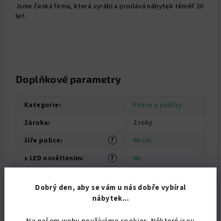
Jsme česká firma, která vyrábí a prodává nábytek téměř 20
let.
Doplňkové parametry
Kategorie
:
Police a poličky
Záruka
:
2 roky
?
šíře police
:
60 cm
?
s LED osvětlením
:
Ne
celkové rozměry (v x š x
2,5x60x15, 20, 25 cm
hl)
:
Dobrý den, aby se vám u nás dobře vybíral
nábytek...
výroba
:
ČR
Na našem webu používáme cookies. Některé jsou