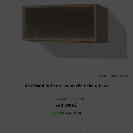
KÓD:
7397/DUB3
Nástěnná police s LED osvětlením Alfa 45
od 2 140,50 Kč bez DPH
2 590 Kč
od
Skladem
(20 ks)