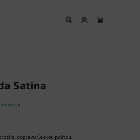
Hledat
Přihlášení
Nákupní
košík
da Satina
odnocení
 prosím, dopravu Českou poštou.