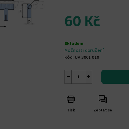
z
5
60 Kč
hvězdiček.
Měrná
cena:
Skladem
Možnosti doručení
Kód:
UV 3001 010
−
+
Tisk
Zeptat se