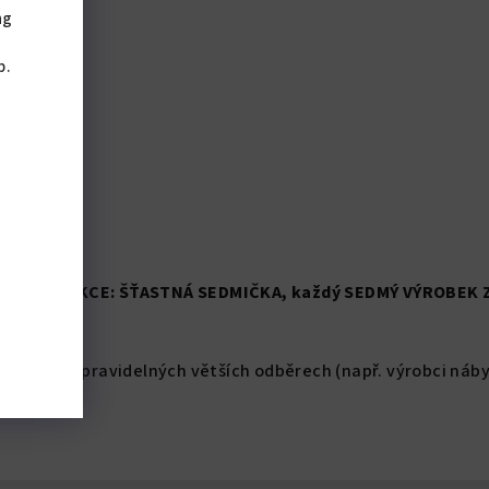
ng
,
b.
vztahuje
AKCE:
ŠŤASTNÁ SEDMIČKA
, každý SEDMÝ VÝROBEK 
Kč nebo při pravidelných větších odběrech (např. výrobci náb