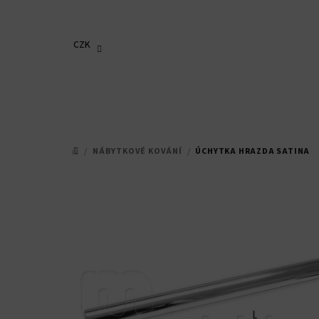
Přejít
na
obsah
CZK
/
NÁBYTKOVÉ KOVÁNÍ
/
ÚCHYTKA HRAZDA SATINA
DOMŮ