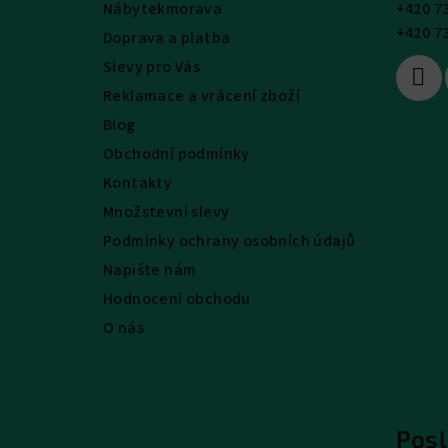
Nábytekmorava
+420 7
t
+420 7
Doprava a platba
í
Slevy pro Vás
Reklamace a vrácení zboží
Blog
Obchodní podmínky
Kontakty
Množstevní slevy
Podmínky ochrany osobních údajů
Napište nám
Hodnocení obchodu
O nás
Posl