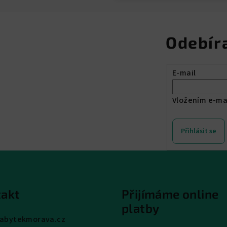
Odebír
E-mail
Vložením e-ma
Přihlásit se
akt
Přijímáme online
platby
abytekmorava.cz