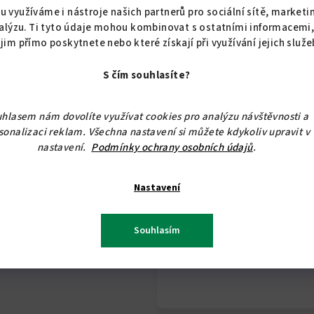
u využíváme i nástroje našich partnerů pro sociální sítě, marketi
C - rozteč děr 128mm
alýzu. Ti tyto údaje mohou kombinovat s ostatními informacemi
 jim přímo poskytnete nebo které získají při využívání jejich služe
L - délka 168mm
S čím souhlasíte?
D - šířka 12mm
hlasem nám dovolíte využívat cookies pro analýzu návštěvnosti a
H - výška 35mm
sonalizaci reklam. Všechna nastavení si můžete kdykoliv upravit v
nastavení.
Podmínky ochrany osobních údajů
.
P - průměr 12mm
Na tento produkt se ne
Nastavení
POUHOU 1,- Kč.
Souhlasím
Při odběru nad 10.000,- 
poskytneme slevu.