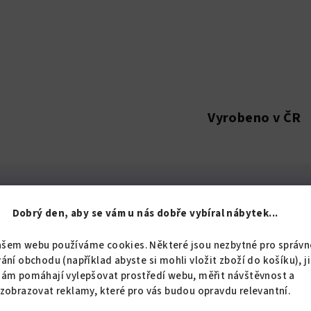
Vyrobeno v ČR
Popis
Hodnoc
Dobrý den, aby se vám u nás dobře vybíral nábytek...
ašem webu používáme cookies. Některé jsou nezbytné pro správn
ání obchodu (například abyste si mohli vložit zboží do košíku), j
Detailní popis pro
nám pomáhají vylepšovat prostředí webu, měřit návštěvnost a
zobrazovat reklamy, které pro vás budou opravdu relevantní.
Satina