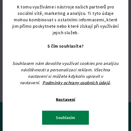
K tomu využíváme i nástroje našich partnerů pro
Hmotnost
:
0.1 kg
sociální sítě, marketing a analýzu. Ti tyto údaje
mohou kombinovat s ostatními informacemi, které
jim přímo poskytnete nebo které získají při využívání
jejich služeb.
Odebírat newsletter
S čím souhlasíte?
E-mail
Souhlasem nám dovolíte využívat cookies pro analýzu
návštěvnosti a personalizaci reklam. Všechna
Vložením e-mailu souhlasíte se
zpracováním osobních údajů
.
nastavení si můžete kdykoliv upravit v
nastavení.
Podmínky ochrany osobních údajů
.
Přihlásit se
Nastavení
Z
á
Souhlasím
p
Informace pro Vás
a