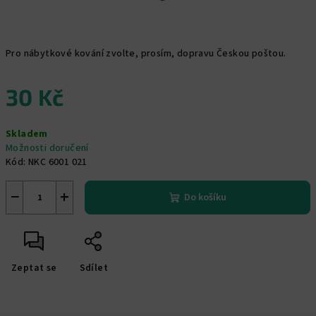
Pro nábytkové kování zvolte, prosím, dopravu Českou poštou.
30 Kč
Měrná
Skladem
cena:
Možnosti doručení
Kód:
NKC 6001 021
−
+
Do košíku
Zeptat se
Sdílet