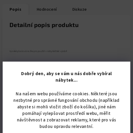
Popis
Hodnocení
Diskuze
Detailní popis produktu
Vysoká plastová nožka pro použití v nábytkářské výrobě
Na tento produkt se nevztahuje
AKCE:
ŠŤASTNÁ
SEDMIČKA
, každý SEDMÝ VÝROBEK ZA POUHOU 1,- Kč.
Dobrý den, aby se vám u nás dobře vybíral
nábytek...
Při odběru nad 10.000,- Kč nebo při pravidelných větších
odběrech (např. výrobci nábytku) poskytneme slevu.
Na našem webu používáme cookies. Některé jsou
nezbytné pro správné fungování obchodu (například
abyste si mohli vložit zboží do košíku), jiné nám
pomáhají vylepšovat prostředí webu, měřit
Doplňkové parametry
návštěvnost a zobrazovat reklamy, které pro vás
budou opravdu relevantní.
Kategorie
:
Nábytkové kování