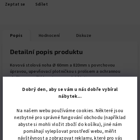
Zeptat se
Sdílet
Popis
Hodnocení
Diskuze
Detailní popis produktu
Kovová stolová noha Ø 60mm a 820mm s povrchovou
úpravou, upevňovací plotničkou s prolisem a ochrannou
vložkou z umělé hmoty na spodní části
Dobrý den, aby se vám u nás dobře vybíral
Na tento produkt se nevztahuje
AKCE:
ŠŤASTNÁ
nábytek...
SEDMIČKA
, každý SEDMÝ VÝROBEK ZA POUHOU 1,- Kč.
Na našem webu používáme cookies. Některé jsou
Při odběru nad 10.000,- Kč nebo při pravidelných větších
nezbytné pro správné fungování obchodu (například
odběrech (např. výrobci nábytku) poskytneme slevu.
abyste si mohli vložit zboží do košíku), jiné nám
pomáhají vylepšovat prostředí webu, měřit
návštěvnost a zobrazovat reklamy, které pro vás