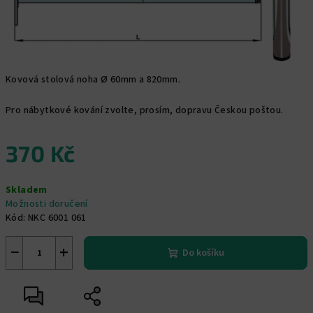
Kovová stolová noha Ø 60mm a 820mm.
Pro nábytkové kování zvolte, prosím, dopravu Českou poštou.
370 Kč
Měrná
Skladem
cena:
Možnosti doručení
Kód:
NKC 6001 061
−
+
Do košíku