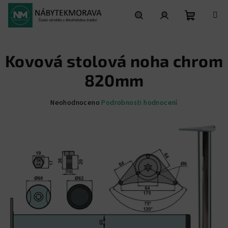
Přejít
na
obsah
Nákupní
Hledat
Přihlášení
Kovová stolová noha chrom
košík
820mm
Průměrné
Neohodnoceno
Podrobnosti hodnocení
hodnocení
produktu
je
0,0
z
5
hvězdiček.