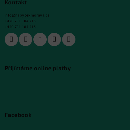
Kontakt
info
@
nabytekmorava.cz
+420 731 184 215
+420 731 184 215
Přijímáme online platby
Facebook