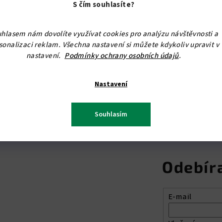
S čím souhlasíte?
Na tento produkt se ne
POUHOU 1,- Kč.
hlasem nám dovolíte využívat cookies pro analýzu návštěvnosti a
sonalizaci reklam. Všechna nastavení si můžete kdykoliv upravit v
Při odběru nad 10.000,- 
nastavení.
Podmínky ochrany osobních údajů
.
poskytneme slevu.
Nastavení
Souhlasím
Odebír
E-mail