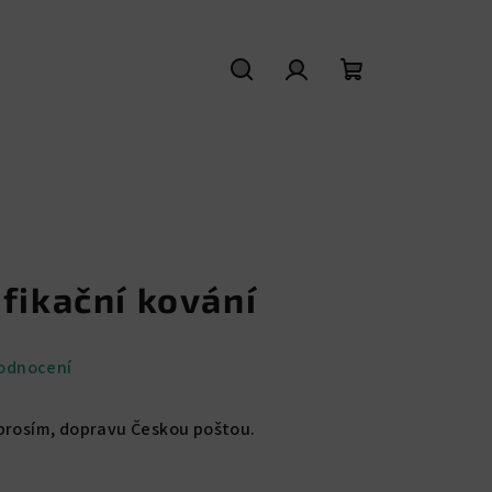
Hledat
Přihlášení
Nákupní
košík
fikační kování
odnocení
 prosím, dopravu Českou poštou.