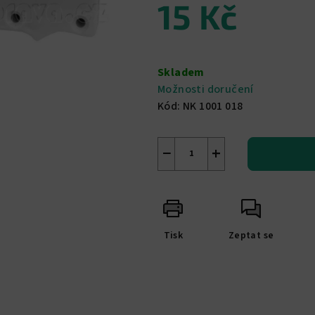
15 Kč
z
5
hvězdiček.
Měrná
cena:
Skladem
Možnosti doručení
Kód:
NK 1001 018
−
+
Tisk
Zeptat se