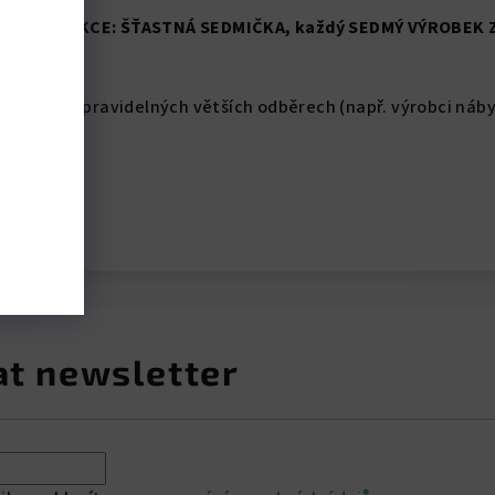
vztahuje
AKCE:
ŠŤASTNÁ SEDMIČKA
, každý SEDMÝ VÝROBEK 
Kč nebo při pravidelných větších odběrech (např. výrobci náb
at newsletter