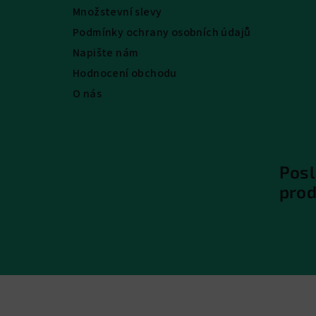
Množstevní slevy
Podmínky ochrany osobních údajů
Napište nám
Hodnocení obchodu
O nás
Posl
pro