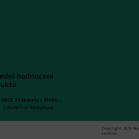
ední hodnocení
duktů
AKCE 2 taburety s úložným prostorem
|
Kateřina Kempfová
Hodnocení produktu je 5 z 5 hvězdiček.
Copyright 2026
Na
cookies