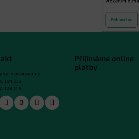
Vložením e-ma
Přihlásit se
akt
Přijímáme online
platby
abytekmorava.cz
31 184 215
31 184 215