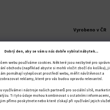
Vyrobeno v ČR
Dobrý den, aby se vám u nás dobře vybíral nábytek...
Popis
Hodnoc
ašem webu používáme cookies. Některé jsou nezbytné pro správn
ání obchodu (například abyste si mohli vložit zboží do košíku), j
nám pomáhají vylepšovat prostředí webu, měřit návštěvnost a
zobrazovat reklamy, které pro vás budou opravdu relevantní.
Detailní popis pro
u využíváme i nástroje našich partnerů pro sociální sítě, marketi
Závěsné rektifikační kov
alýzu. Ti tyto údaje mohou kombinovat s ostatními informacemi
 jim přímo poskytnete nebo které získají při využívání jejich služe
univerzální provedení PR