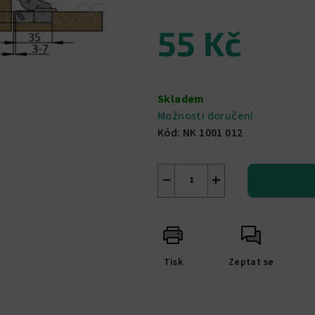
0,0
55 Kč
z
5
hvězdiček.
Měrná
cena:
Skladem
Možnosti doručení
Kód:
NK 1001 012
−
+
Tisk
Zeptat se