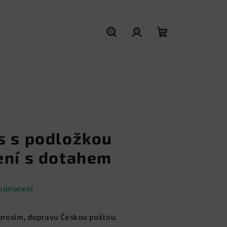
Hledat
Přihlášení
Nákupní
košík
s s podložkou
ení s dotahem
odnocení
 prosím, dopravu Českou poštou.