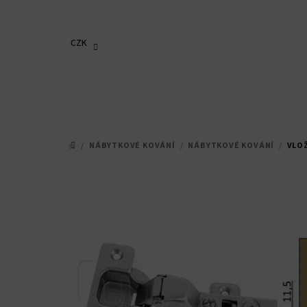
Přejít
na
obsah
CZK
/
NÁBYTKOVÉ KOVÁNÍ
/
NÁBYTKOVÉ KOVÁNÍ
/
VLO
DOMŮ