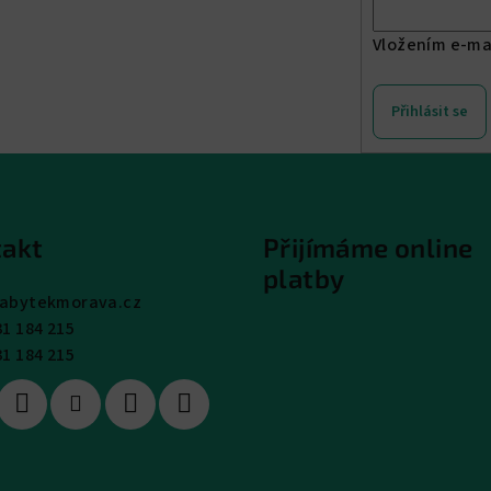
Vložením e-ma
Přihlásit se
akt
Přijímáme online
platby
abytekmorava.cz
31 184 215
31 184 215