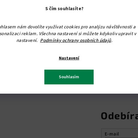
Rozměr: průměr misky 3
S čím souhlasíte?
Polonaložený závěs s po
hlasem nám dovolíte využívat cookies pro analýzu návštěvnosti a
sonalizaci reklam. Všechna nastavení si můžete kdykoliv upravit v
Na tento produkt se ne
nastavení.
Podmínky ochrany osobních údajů
.
POUHOU 1,- Kč.
Při odběru nad 10.000,- 
Nastavení
poskytneme slevu.
Souhlasím
Odebír
E-mail