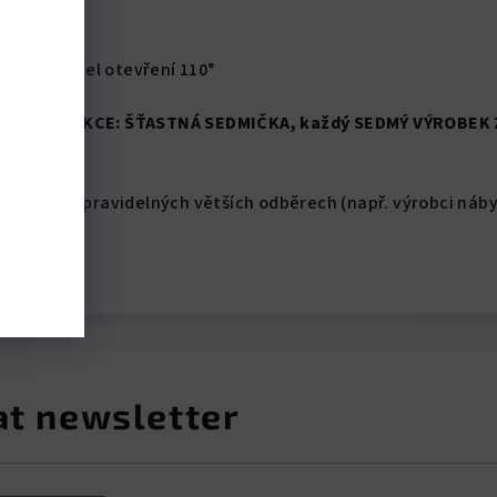
5 mm
dložkou úhel otevření 110°
vztahuje
AKCE:
ŠŤASTNÁ SEDMIČKA
, každý SEDMÝ VÝROBEK 
Kč nebo při pravidelných větších odběrech (např. výrobci náb
at newsletter