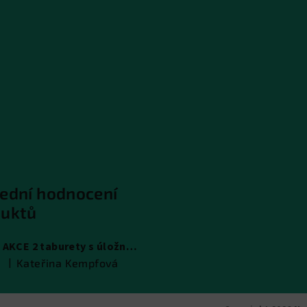
ední hodnocení
duktů
AKCE 2 taburety s úložným prostorem
|
Kateřina Kempfová
Hodnocení produktu je 5 z 5 hvězdiček.