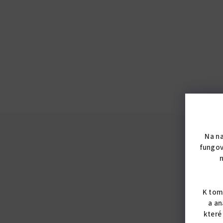
Na n
fungov
K tom
a an
které