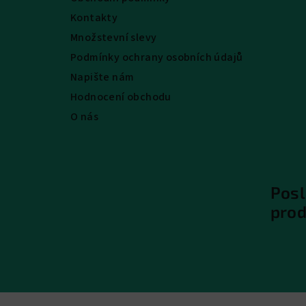
Kontakty
Množstevní slevy
Podmínky ochrany osobních údajů
Napište nám
Hodnocení obchodu
O nás
Posl
pro