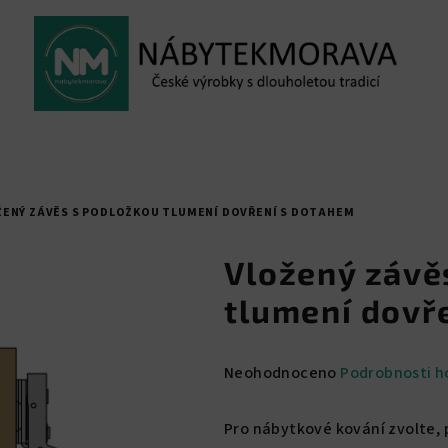
ŽENÝ ZÁVĚS S PODLOŽKOU TLUMENÍ DOVŘENÍ S DOTAHEM
Vložený závě
tlumení dovř
Průměrné
Neohodnoceno
Podrobnosti h
hodnocení
produktu
Pro nábytkové kování zvolte,
je