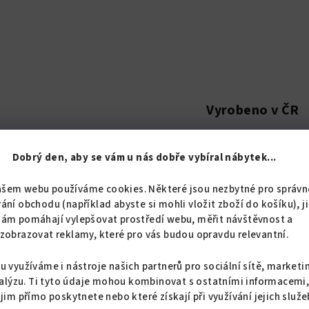
Vyrobeno v ČR
Dobrý den, aby se vám u nás dobře vybíral nábytek...
ašem webu používáme cookies. Některé jsou nezbytné pro správn
Popis
Hodnoc
ání obchodu (například abyste si mohli vložit zboží do košíku), j
nám pomáhají vylepšovat prostředí webu, měřit návštěvnost a
zobrazovat reklamy, které pro vás budou opravdu relevantní.
Detailní popis pro
u využíváme i nástroje našich partnerů pro sociální sítě, marketi
alýzu. Ti tyto údaje mohou kombinovat s ostatními informacemi
Polonaložený závěs s p
 jim přímo poskytnete nebo které získají při využívání jejich služe