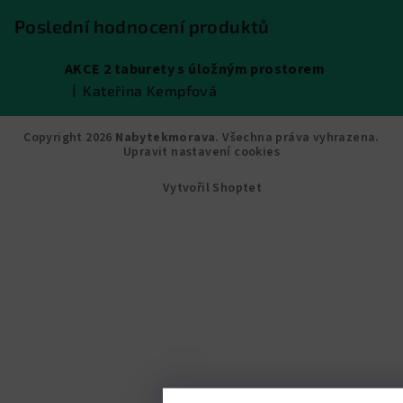
Poslední hodnocení produktů
AKCE 2 taburety s úložným prostorem
|
Kateřina Kempfová
Hodnocení produktu je 5 z 5 hvězdiček.
Copyright 2026
Nabytekmorava
. Všechna práva vyhrazena.
Upravit nastavení cookies
Vytvořil Shoptet