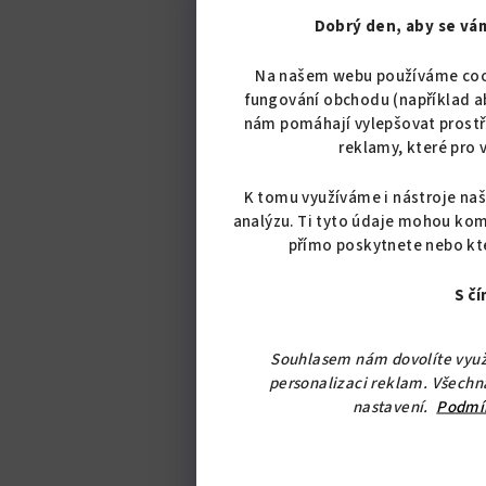
Dobrý den, aby se vám
Na našem webu používáme cook
fungování obchodu (například aby
nám pomáhají vylepšovat prostř
reklamy, které pro 
K tomu využíváme i nástroje naši
analýzu. Ti tyto údaje mohou kom
přímo poskytnete nebo které
S čí
Souhlasem nám dovolíte využí
personalizaci reklam. Všechna
nastavení.
Podmín