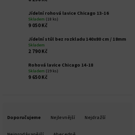
Jídelní rohová lavice Chicago 13-16
Skladem
(18 ks)
9 050 Kč
Jídelní stůl bez rozkladu 140x80 cm / 18mm
Skladem
2 790 Kč
Rohová lavice Chicago 14-18
Skladem
(19 ks)
9 650 Kč
Ř
a
Doporučujeme
Nejlevnější
Nejdražší
z
e
Nejprodávanější
Abecedně