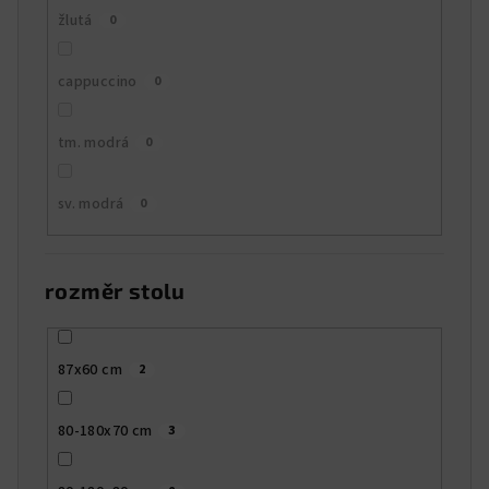
žlutá
0
cappuccino
0
tm. modrá
0
sv. modrá
0
rozměr stolu
87x60 cm
2
80-180x70 cm
3