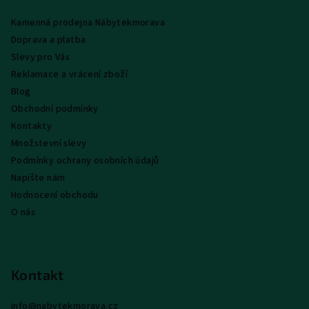
a
i
Kamenná prodejna Nábytekmorava
s
t
Doprava a platba
u
í
Slevy pro Vás
Reklamace a vrácení zboží
Blog
Obchodní podmínky
Kontakty
Množstevní slevy
Podmínky ochrany osobních údajů
Napište nám
Hodnocení obchodu
O nás
Kontakt
info
@
nabytekmorava.cz