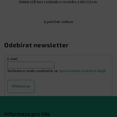
Jídelní stůl bez rozkladu o rozměru 120x110 cm.
1
položek celkem
O
v
l
á
Odebírat newsletter
d
a
E-mail
c
í
Vložením e-mailu souhlasíte se
zpracováním osobních údajů
.
p
r
v
Přihlásit se
k
y
Z
v
á
ý
p
Informace pro Vás
p