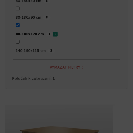
80-180x80 cm
8
80-180x90 cm
8
80-180x120 cm
1
140-190x115 cm
3
VYMAZAT FILTRY
Položek k zobrazení:
1
V
ý
p
i
s