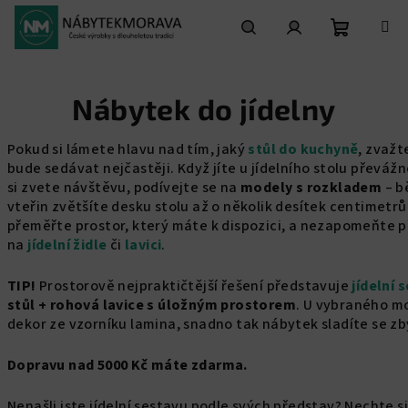
Přejít
na
obsah
Nákupní
Hledat
Přihlášení
Nábytek do jídelny
košík
Pokud si lámete hlavu nad tím, jaký
stůl do kuchyně
, zvažte
bude sedávat nejčastěji. Když jíte u jídelního stolu převážn
si zvete návštěvu, podívejte se na
modely s rozkladem
– b
vteřin zvětšíte desku stolu až o několik desítek centimetrů
přeměřte prostor, který máte k dispozici, a nezapomeňte p
na
jídelní židle
či
lavici
.
TIP!
Prostorově nejpraktičtější řešení představuje
jídelní 
stůl + rohová lavice s úložným prostorem
. U vybraného mo
dekor ze vzorníku lamina, snadno tak nábytek sladíte se zb
Dopravu nad 5000 Kč máte zdarma.
Nenašli jste jídelní sestavu podle svých představ? Nechte si 