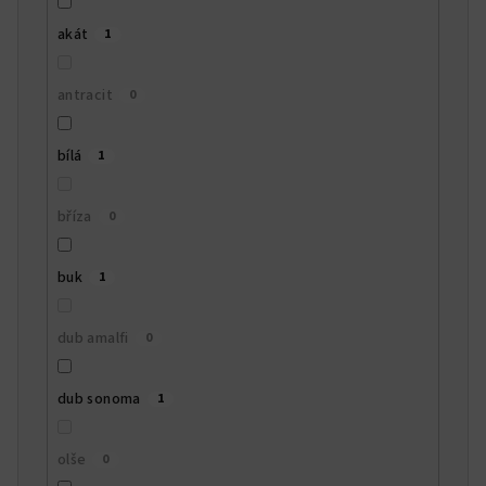
akát
1
antracit
0
bílá
1
bříza
0
buk
1
dub amalfi
0
dub sonoma
1
olše
0