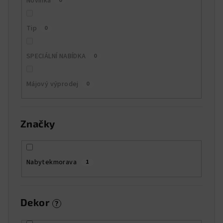
Novinka
0
Tip
0
SPECIÁLNÍ NABÍDKA
0
Májový výprodej
0
Značky
Nabytekmorava
1
Dekor
?