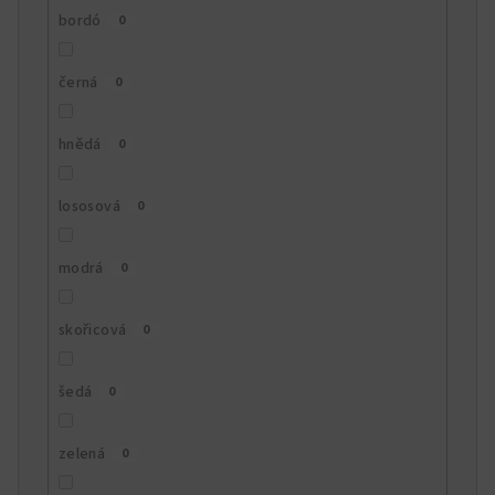
bordó
0
černá
0
hnědá
0
lososová
0
modrá
0
skořicová
0
šedá
0
zelená
0