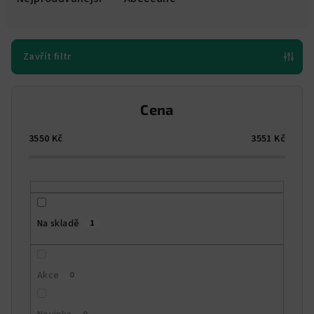
n
í
p
Zavřít filtr
r
o
Cena
d
u
3550
Kč
3551
Kč
k
t
ů
Na skladě
1
Akce
0