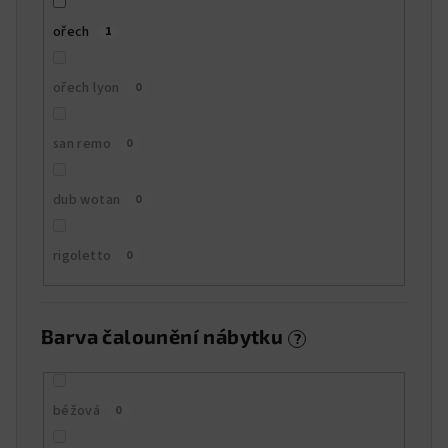
ořech
1
ořech lyon
0
san remo
0
dub wotan
0
rigoletto
0
Barva čalounění nábytku
?
béžová
0