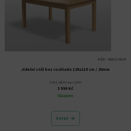
p
r
o
d
u
k
t
KÓD:
06021/BUK
ů
Jídelní stůl bez rozkladu 120x110 cm / 25mm
2 933,88 Kč bez DPH
3 550 Kč
Skladem
Detail