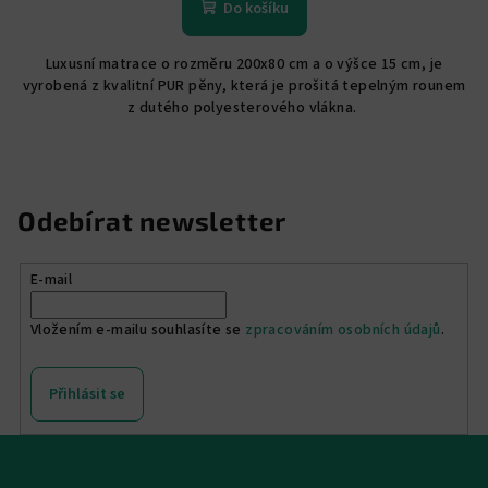
Do košíku
Luxusní matrace o rozměru 200x80 cm a o výšce 15 cm, je
vyrobená z kvalitní PUR pěny, která je prošitá tepelným rounem
z dutého polyesterového vlákna.
Odebírat newsletter
E-mail
Vložením e-mailu souhlasíte se
zpracováním osobních údajů
.
Přihlásit se
Z
á