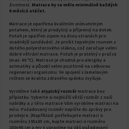
životnost.
Matrace by se měla minimálně každých
6 měsíců otáčet.
Matrace je opatřena kvalitním snímatelným
potahem, který je prodyšný a příjemný na dotek.
Potah je opatřen zipem na dvou stranách pro
snadnější sundávání. Je prošit tepelným rounem z
dutého polyesterového vlákna, což zaručuje velmi
dobré větrání matrace. Potah je pratelný v pračce
(max. 40 °C). Matrace je vhodná pro alergiky a
astmatiky a působí velmi pozitivně na celkovou
regeneraci organizmu. Ve spojení s lamelovým
roštem se kvalita zdravého spánku zvyšuje.
Vyrobíme také
atypický rozměr
matrace bez
příplatku. Vyberte si nejbližší větší rozměr z naší
nabídky a z této matrace Vám vyrobíme matraci na
míru. Požadovaný rozměr napište do zprávy pro
prodejce. (Například: potřebujete matraci o
rozměru 195x85 cm, kupte matraci o rozměru
200x90 cm a my ji upravíme na Váš požadovaný