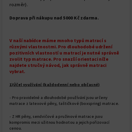
rozměr).
Doprava při nákupu nad 5000 Kč zdarma.
V naší nabídce máme mnoho typů matrací s
různými vlastnostmi. Pro dlouhodobé udržení
pozitivních vlastností u matrací je nutné správně
zvolit typ matrace. Pro snazší orientaci níže
najdete stručný návod, jak správně matraci
vybrat.
1)Účel využívání (každodenní nebo občasné)
- Pro pravidelné a dlouhodobé používání jsou určeny
matrace z latexové pěny, taštičkové (boxspring) matrace.
- Z HR pěny, sendvičové a pružinové matrace jsou
kompromis mezi užitnou hodnotou a jejich pořizovací
cenou.