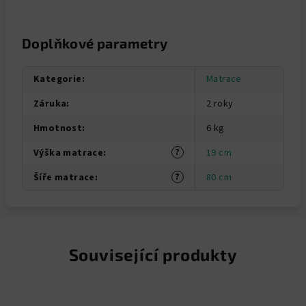
Doplňkové parametry
Kategorie
:
Matrace
Záruka
:
2 roky
Hmotnost
:
6 kg
?
Výška matrace
:
19 cm
?
Šíře matrace
:
80 cm
Související produkty