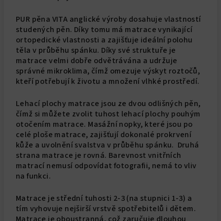
PUR pěna VITA anglické výroby dosahuje vlastností
studených pěn. Díky tomu má matrace vynikající
ortopedické vlastnosti a zajišťuje ideální polohu
těla v průběhu spánku. Díky své struktuře je
matrace velmi dobře odvětrávána a udržuje
správné mikroklima, čímž omezuje výskyt roztočů,
kteří potřebují k životu a množení vlhké prostředí.
Lehací plochy matrace jsou ze dvou odlišných pěn,
čímž si můžete zvolit tuhost lehací plochy pouhým
otočením matrace. Masážní nopky, které jsou po
celé ploše matrace, zajišťují dokonalé prokrvení
kůže a uvolnění svalstva v průběhu spánku. Druhá
strana matrace je rovná. Barevnost vnitřních
matrací nemusí odpovídat fotografii, nemá to vliv
na funkci.
Matrace je střední tuhosti 2-3 (na stupnici 1-3) a
tím vyhovuje nejširší vrstvě spotřebitelů i dětem.
Matrace je oboustranná, což zaručuje dlouhou