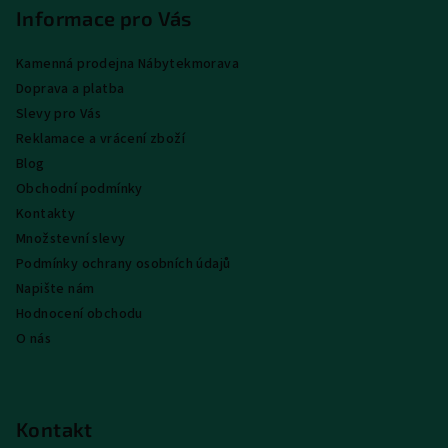
p
Informace pro Vás
a
Kamenná prodejna Nábytekmorava
t
Doprava a platba
í
Slevy pro Vás
Reklamace a vrácení zboží
Blog
Obchodní podmínky
Kontakty
Množstevní slevy
Podmínky ochrany osobních údajů
Napište nám
Hodnocení obchodu
O nás
Kontakt