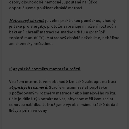
osoby dlouhodobě nemocné, upoutané na lůžko
doporučujeme používat chránič matrací.
Matracový chránič
je velmi praktickou pomůckou, vhodný
je také pro alergiky, protože zabraňuje množení roztočů a
bakterií. Chránič matrací se snadno udržuje (praní při
teplotě max. 60 °C). Matracový chránič nežehlíme, nebělíme
ani chemicky nečistíme.
6)Atypické rozměry matrací a roštů
V našem internetovém obchodě lze také zakoupit matraci
atypických rozměrů
. Stačí e-mailem zaslat poptávku
s požadovanými rozměry matrace nebo lamelového roštu.
Dále je důležitý kontakt na Vás, abychom měli kam zaslat
cenovou nabídku. Jelikož jsme výrobci máme krátké dodací
lhůty a příznivé ceny.