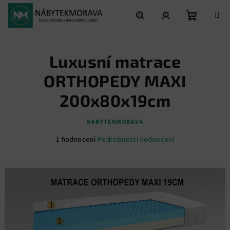
Přejít
na
obsah
Nákupní
Hledat
Přihlášení
Luxusní matrace
košík
ORTHOPEDY MAXI
200x80x19cm
NABYTEKMORAVA
Průměrné
1 hodnocení
Podrobnosti hodnocení
hodnocení
produktu
je
5,0
z
5
hvězdiček.