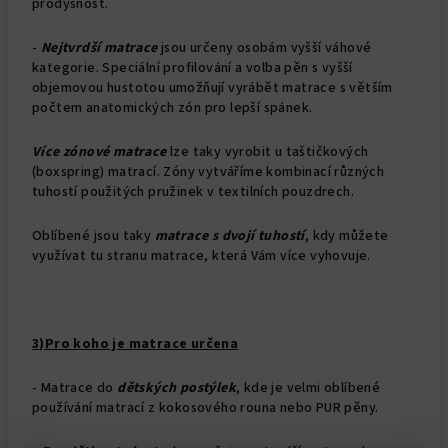
prodyšnost.
-
Nejtvrdší matrace
jsou určeny osobám vyšší váhové
kategorie. Speciální profilování a volba pěn s vyšší
objemovou hustotou umožňují vyrábět matrace s větším
počtem anatomických zón pro lepší spánek.
Více zónové matrace
lze taky vyrobit u taštičkových
(boxspring) matrací. Zóny vytváříme kombinací různých
tuhostí použitých pružinek v textilních pouzdrech.
Oblíbené jsou taky
matrace s dvojí tuhostí
, kdy můžete
využívat tu stranu matrace, která Vám více vyhovuje.
3)Pro koho je matrace určena
- Matrace do
dětských postýlek
, kde je velmi oblíbené
používání matrací z kokosového rouna nebo PUR pěny.