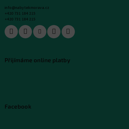
info
@
nabytekmorava.cz
+420 731 184 215
+420 731 184 215
Přijímáme online platby
Facebook