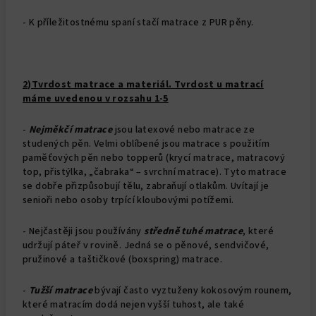
- K příležitostnému spaní stačí matrace z PUR pěny.
2)Tvrdost matrace a materiál. Tvrdost u matrací
máme uvedenou v rozsahu 1-5
-
Nejměkčí matrace
jsou latexové nebo matrace ze
studených pěn. Velmi oblíbené jsou matrace s použitím
paměťových pěn nebo topperů (krycí matrace, matracový
top, přistýlka, „čabraka“ – svrchní matrace). Tyto matrace
se dobře přizpůsobují tělu, zabraňují otlakům. Uvítají je
senioři nebo osoby trpící kloubovými potížemi.
- Nejčastěji jsou používány
středně tuhé matrace
, které
udržují páteř v rovině. Jedná se o pěnové, sendvičové,
pružinové a taštičkové (boxspring) matrace.
-
Tužší matrace
bývají často vyztuženy kokosovým rounem,
které matracím dodá nejen vyšší tuhost, ale také