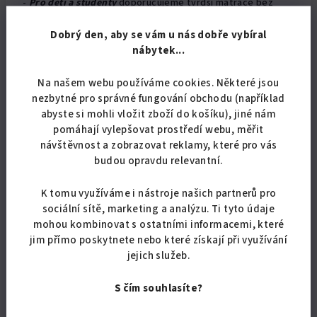
-
Pro děti a studenty
doporučujeme tvrdší matrace bez
profilových zón a nedoporučujeme matrace z paměťových
(líných) pěn.
Dobrý den, aby se vám u nás dobře vybíral
nábytek...
- Nejširší nabídka matrací je
pro dospělé
, kde si každý
vybere podle svých individuálních preferencí.
Na našem webu používáme cookies. Některé jsou
nezbytné pro správné fungování obchodu (například
-
Pro seniory
doporučujeme spíše měkčí matrace a taky je
abyste si mohli vložit zboží do košíku), jiné nám
velmi vhodná vyšší lehací plocha pro snadné vstávání.
pomáhají vylepšovat prostředí webu, měřit
návštěvnost a zobrazovat reklamy, které pro vás
-
Pro příležitostné spaní
(chaty, matrace pro hosty...) jsou
budou opravdu relevantní.
vhodné skládací matrace nebo levnější PUR matrace.
K tomu využíváme i nástroje našich partnerů pro
-
Do hotelů
jsou vhodné vyšší matrace s vysokou životností.
sociální sítě, marketing a analýzu. Ti tyto údaje
Kvalitní vysoké pružinové matrace a taštičkové (boxspring)
mohou kombinovat s ostatními informacemi, které
matrace.
jim přímo poskytnete nebo které získají při využívání
jejich služeb.
S čím souhlasíte?
4)Nosnost matrace