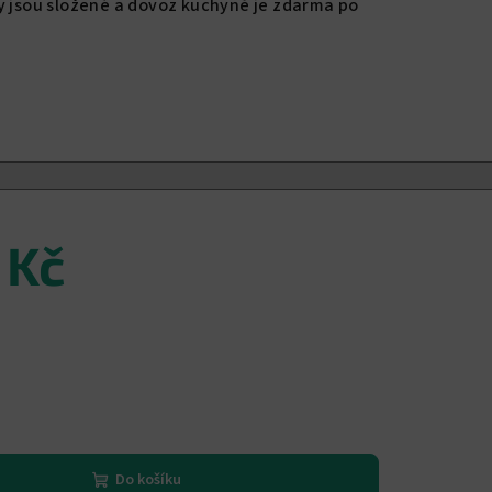
y jsou složené a dovoz kuchyně je zdarma po
 Kč
Do košíku