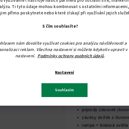
u využíváme i nástroje našich partnerů pro sociální sítě, marketi
variant. Vybraný dekor
alýzu. Ti tyto údaje mohou kombinovat s ostatními informacemi
 jim přímo poskytnete nebo které získají při využívání jejich služe
S čím souhlasíte?
hlasem nám dovolíte využívat cookies pro analýzu návštěvnosti a
sonalizaci reklam. Všechna nastavení si můžete kdykoliv upravit v
nastavení.
Podmínky ochrany osobních údajů
.
Nastavení
Výška spodních skříněk j
skříněk je 720 mm.
Souhlasím
Za příplatek lze dodat:
pojezdy zásuvek (kovo
závěsy dvířek s tlume
rampa + bodová světla