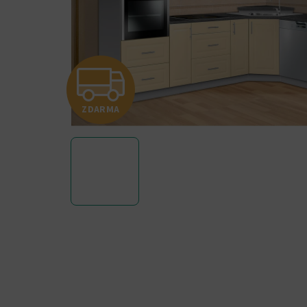
Z
ZDARMA
D
A
R
M