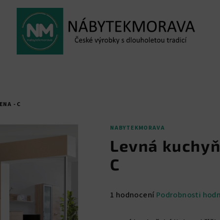
NA - C
NABYTEKMORAVA
Levná kuchyň
C
Průměrné
1 hodnocení
Podrobnosti hod
hodnocení
produktu