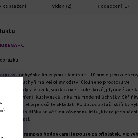
 ke stažení
Videa (2)
Hodnocení (1)
duktu
MODENA - C
 obrázku
orpusy kuchyňské linky jsou z lamina tl. 18 mm a jsou olepen
lisovaná. Kuchyň má velké množství úložného prostoru ve
kách. Pojezdy zásuvek jsou kovové - kolečkové, plynové zved
umením dovření. Kuchyňská linka má moderní úchytky. Skříňky
é
 není potřeba je složitě skládat. Po dovozu stačí skříňky vyb
iné
obě. Horní skříňky se věší na závěsnou lištu, která je součást
sou součástí.
lišta nebo rampa s bodovkami je pouze za příplatek, viz výb