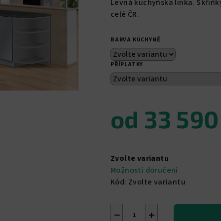
Levná kuchyňská linka. Skříňk
je
celé ČR.
5,0
z
BARVA KUCHYNĚ
5
hvězdiček.
PŘÍPLATKY
od
33 590
Měrná
cena:
Zvolte variantu
Možnosti doručení
Kód:
Zvolte variantu
−
+