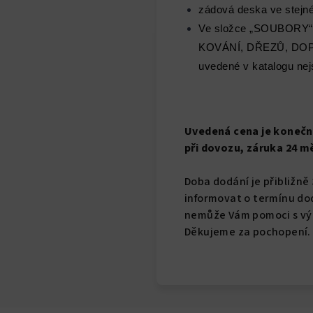
zádová deska ve stejné
Ve složce „SOUBORY
KOVÁNÍ, DŘEZŮ, DO
uvedené v katalogu nej
Uvedená cena je konečná
při dovozu, záruka 24 m
Doba dodání je přibližně
informovat o termínu dod
nemůže Vám pomoci s výn
Děkujeme za pochopení.