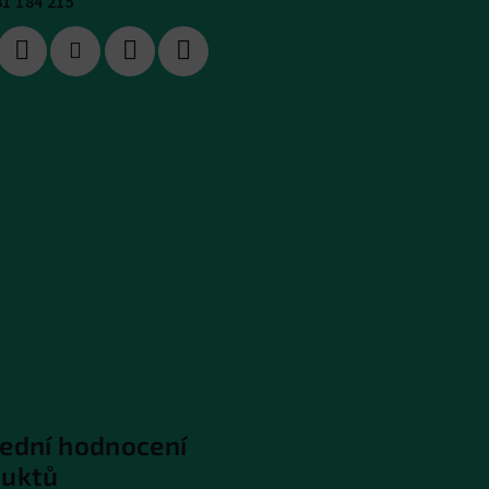
31 184 215
ední hodnocení
duktů