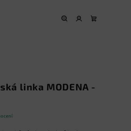
Hledat
Přihlášení
Nákupní
košík
ská linka MODENA -
nocení