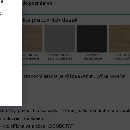
ng
 PD napište do poznámek.
,
b.
e 820 mm, s pracovní deskou je výška 860 mm. Výška horních
vé boky, pevné dno zásuvky - 18 mm) s tlumením dovření a d
ním dovření a dotahem
 - viz příloha ve složce ,,SOUBORY"