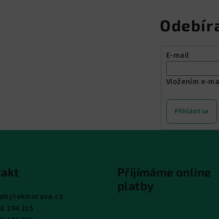
Odebír
E-mail
Vložením e-ma
Přihlásit se
akt
Přijímáme online
platby
abytekmorava.cz
31 184 215