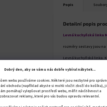
Popis
Soubory
Detailní popis pro
Levná kuchyňská linka 
rozměry sestavy jsou na
Levná kuchyňská linka. K
hranou. Dvířka jsou MDF 
spodních i horních skříň
Dobrý den, aby se vám u nás dobře vybíral nábytek...
vodorovných dvířek s tl
ašem webu používáme cookies. Některé jsou nezbytné pro správn
složené a zabalené, takže
ání obchodu (například abyste si mohli vložit zboží do košíku), j
ustavit a sešroubovat k s
nám pomáhají vylepšovat prostředí webu, měřit návštěvnost a
dodávky.
Spotřebiče nej
zobrazovat reklamy, které pro vás budou opravdu relevantní.
Pracovní deska, těsnící 