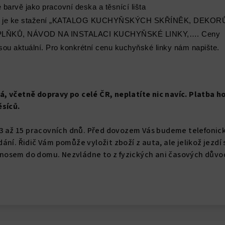
 barvě jako pracovní deska a těsnící lišta
“ je ke stažení „KATALOG KUCHYŇSKÝCH SKŘÍNĚK, DEKOR
PLŇKŮ, NÁVOD NA INSTALACI KUCHYŇSKÉ LINKY,…. Ceny
sou aktuální. Pro konkrétní cenu kuchyňské linky nám napište.
, včetně dopravy po celé ČR, neplatíte nic navíc. Platba h
ěsíců.
 3 až 15 pracovních dnů. Před dovozem Vás budeme telefonic
ání. Řidič Vám pomůže vyložit zboží z auta, ale jelikož jezdí
osem do domu. Nezvládne to z fyzických ani časových důvo