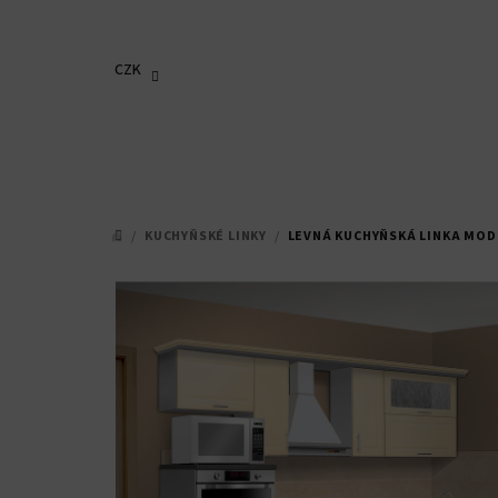
Přejít
na
obsah
CZK
/
KUCHYŇSKÉ LINKY
/
LEVNÁ KUCHYŇSKÁ LINKA MODE
DOMŮ