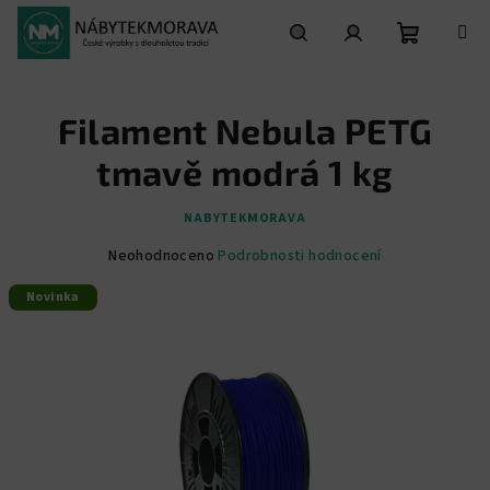
Přejít
na
obsah
Nákupní
Hledat
Přihlášení
Filament Nebula PETG
košík
tmavě modrá 1 kg
NABYTEKMORAVA
Průměrné
Neohodnoceno
Podrobnosti hodnocení
hodnocení
Novinka
produktu
je
0,0
z
5
hvězdiček.