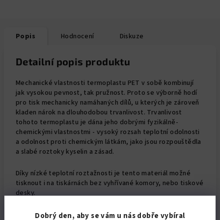
Popis
Hodnocení
Diskuze
Detailní popis produktu
Mechanické vlastnosti termoplastu PET v sobě kombinují
jak vysokou pevnost, tak pružnost. Proto se výborně hodí
pro tisk mechanicky namáhaných dílů, u kterých je zároveň
kladen nárok na dlouhodobou trvanlivost. Trvanlivost
tohoto termoplastu je dána jeho dobrými fyzikálně-
chemickými vlastnostmi - vysoký rozsah teplotní odolnosti
a odolnost proti chemickým látkám, jako jsou rozpouštědla
a slabé roztoky kyselin a zásad.
Díky nízké teplotní roztažnosti je tento materiál možné
tisknout i na tiskárnách bez vyhřívané komory, nebo tiskové
desky.
.
Dobrý den, aby se vám u nás dobře vybíral