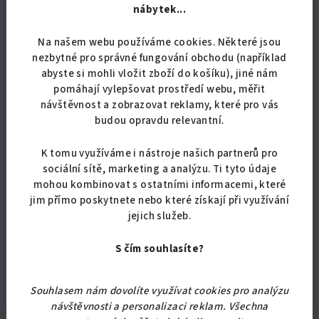
nábytek...
Hmotnost filamentu: 1 kg
Teplota podložky: 0-40 °C (stačí plochu
Na našem webu používáme cookies. Některé jsou
podlepit základním lepidlem, například
nezbytné pro správné fungování obchodu (například
Kores)
abyste si mohli vložit zboží do košíku), jiné nám
Průměr filamentu: 1,75 mm
pomáhají vylepšovat prostředí webu, měřit
Tolerance průměru: +/- 0,05 mm
návštěvnost a zobrazovat reklamy, které pro vás
Hmotnost cívky včetně obalu: 1,4 kg.
budou opravdu relevantní.
K tomu využíváme i nástroje našich partnerů pro
Doplňkové parametry
sociální sítě, marketing a analýzu. Ti tyto údaje
mohou kombinovat s ostatními informacemi, které
jim přímo poskytnete nebo které získají při využívání
Kategorie
:
Filament pro 3D tiskárny
jejich služeb.
Hmotnost
:
1.5 kg
S čím souhlasíte?
EAN
:
8594207954751
Položka byla vyprodána…
Souhlasem nám dovolíte využívat cookies pro analýzu
návštěvnosti a personalizaci reklam. Všechna