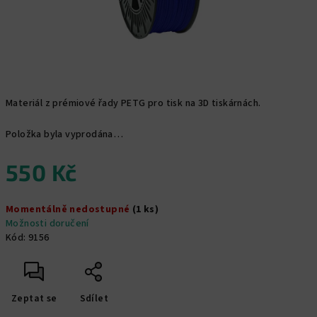
Materiál z prémiové řady PETG pro tisk na 3D tiskárnách.
Položka byla vyprodána…
550 Kč
Měrná
Momentálně nedostupné
(1 ks)
cena:
Možnosti doručení
Kód:
9156
Zeptat se
Sdílet