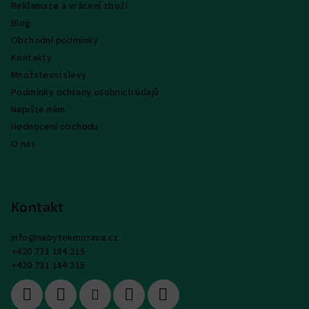
Reklamace a vrácení zboží
Blog
Obchodní podmínky
Kontakty
Množstevní slevy
Podmínky ochrany osobních údajů
Napište nám
Hodnocení obchodu
O nás
Kontakt
info
@
nabytekmorava.cz
+420 731 184 215
+420 731 184 215