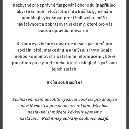
Teplota tisku: 240-250 °C
nezbytné pro správné fungování obchodu (například
Teplota podložky: 95-100 °C
abyste si mohli vložit zboží do košíku), jiné nám
Průměr filamentu: 1,75mm
pomáhají vylepšovat prostředí webu, měřit
Tolerance průměru: +/- 0,03 mm
návštěvnost a zobrazovat reklamy, které pro vás
Hmotnost cívky včetně obalu: 1,4 kg.
budou opravdu relevantní.
K tomu využíváme i nástroje našich partnerů pro
Doplňkové parametry
sociální sítě, marketing a analýzu. Ti tyto údaje
mohou kombinovat s ostatními informacemi, které
Kategorie
:
Filament ABS
jim přímo poskytnete nebo které získají při využívání
jejich služeb.
Hmotnost
:
1.5 kg
EAN
:
8594207954560
S čím souhlasíte?
Souhlasem nám dovolíte využívat cookies pro analýzu
návštěvnosti a personalizaci reklam. Všechna
nastavení si můžete kdykoliv upravit v
Odebírat newsletter
nastavení.
Podmínky ochrany osobních údajů
.