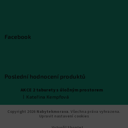
Facebook
Poslední hodnocení produktů
AKCE 2 taburety s úložným prostorem
|
Kateřina Kempfová
Hodnocení produktu je 5 z 5 hvězdiček.
Copyright 2026
Nabytekmorava
. Všechna práva vyhrazena.
Upravit nastavení cookies
Vytvořil Shoptet