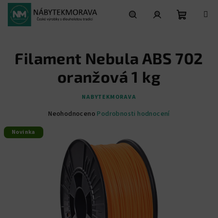
Přejít
na
obsah
Nákupní
Hledat
Přihlášení
Filament Nebula ABS 702
košík
oranžová 1 kg
NABYTEKMORAVA
Průměrné
Neohodnoceno
Podrobnosti hodnocení
hodnocení
Novinka
produktu
je
0,0
z
5
hvězdiček.