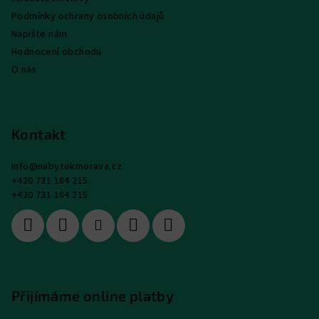
Podmínky ochrany osobních údajů
Napište nám
Hodnocení obchodu
O nás
Kontakt
info
@
nabytekmorava.cz
+420 731 184 215
+420 731 184 215
Přijímáme online platby