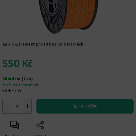
ABS 702 filament pro tisk na 3D tiskárnách.
550 Kč
Měrná
Skladem
(2 ks)
cena:
Možnosti doručení
Kód:
9139
−
+
Do košíku